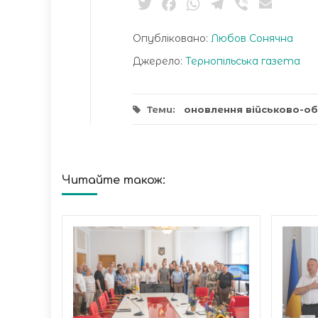
Twitter
Facebook
WhatsApp
Telegram
Viber
Email
Опубліковано:
Любов Сонячна
Джерело:
Тернопільська газета
Теми:
оновлення військово-об
Читайте також:
ині
аві
на