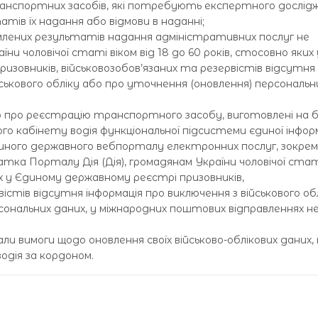
анспортних засобів, які потребують експертного дослідж
ів їх надання або відмови в наданні;
млених результатів надання адміністративних послуг не
и чоловічої статі віком від 18 до 60 років, стосовно яких 
изовників, військовозобов’язаних та резервістів відсутня
йськового обліку або про уточнення (оновлення) персональн
о про реєстрацію транспортного засобу, виготовлені на б
о кабінету водія функціональної підсистеми єдиної інфор
ного державного вебпорталу електронних послуг, зокрем
ка Порталу Дія (Дія), громадянам України чоловічої стат
ких у Єдиному державному реєстрі призовників,
вістів відсутня інформація про виключення з військового об
сональних даних, у міжнародних поштових відправленнях н
нали вимоги щодо оновлення своїх військово-облікових даних,
дія за кордоном.