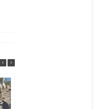
У Тернополі
06/08
06/08
призначили
13:07
уповноваженого з
12:37
безбар’єрності
У Тернопільській міській