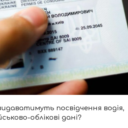
 видаватимуть посвідчення водія,
ськово-облікові дані?