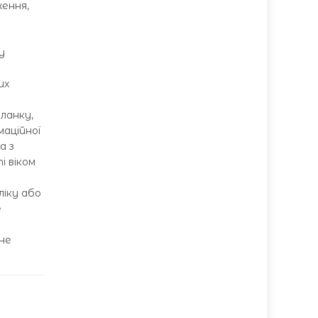
ення,
у
их
ланку,
маційної
а з
і віком
ліку або
е
 не