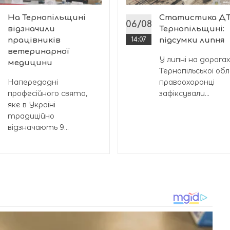
На Тернопільщині
Статистика ДТ
8
06/08
відзначили
Тернопільщині:
працівників
14:07
підсумки липня
ветеринарної
У липні на дорогах
медицини
Тернопільської об
Напередодні
правоохоронці
професійного свята,
зафіксували...
яке в Україні
традиційно
відзначають 9...