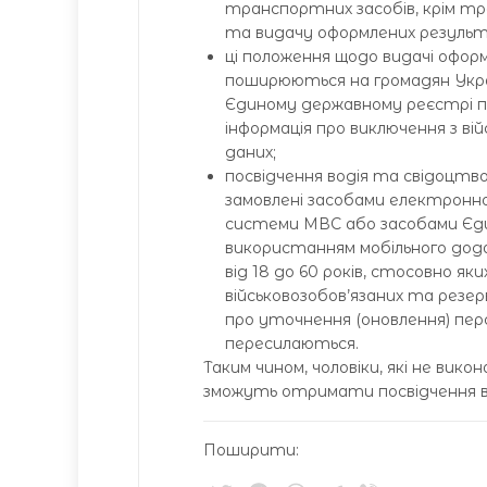
транспортних засобів, крім тр
та видачу оформлених результат
ці положення щодо видачі офор
поширюються на громадян Україн
Єдиному державному реєстрі пр
інформація про виключення з ві
даних;
посвідчення водія та свідоцтв
замовлені засобами електронног
системи МВС або засобами Єди
використанням мобільного додат
від 18 до 60 років, стосовно я
військовозобов’язаних та резер
про уточнення (оновлення) пер
пересилаються.
Таким чином, чоловіки, які не вико
зможуть отримати посвідчення во
Поширити: