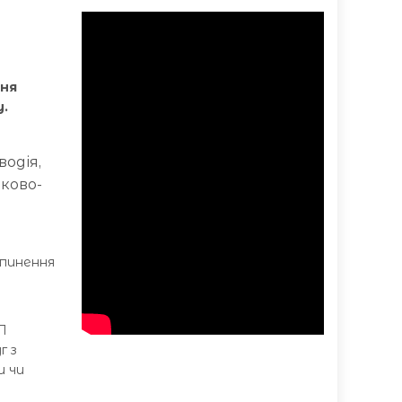
ння
у.
одія,
ьково-
ипинення
П
г з
и чи