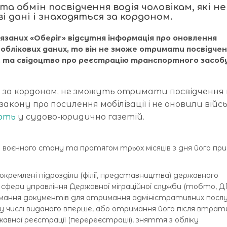
а обмін посвідчення водія чоловікам, які не
і дані і знаходяться за кордоном.
ʼязаних «Оберіг» відсутня інформація про оновлення
о-облікових даних, то він не зможе отримати посвідче
м, та свідоцтво про реєстрацію транспортного засоб
я за кордоном, не зможуть отримати посвідчення в
акону про посилення мобілізації і не оновили війс
ють
у судово-юридично газетій.
 воєнного стану та протягом трьох місяців з дня його пр
докремлені підрозділи (філії, представництва) державного
сфери управління Державної міграційної служби (тобто, Д
мання документів для отримання адміністративних послу
му числі виданого вперше, або отримання його після втрат
вної реєстрації (перереєстрації), зняття з обліку