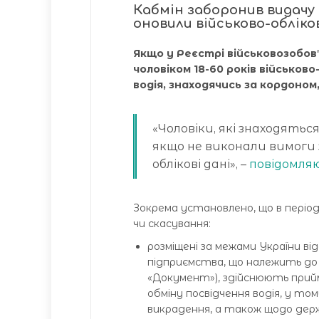
Кабмін заборонив видачу т
оновили військово-обліков
Якщо у Реєстрі військовозобов
чоловіком 18-60 років військов
водія, знаходячись за кордоно
«Чоловіки, які знаходятьс
якщо не виконали вимоги з
облікові дані», –
повідомля
Зокрема установлено, що в період
чи скасування:
розміщені за межами України ві
підприємства, що належить до 
«Документ»), здійснюють прий
обміну посвідчення водія, у то
викрадення, а також щодо держа