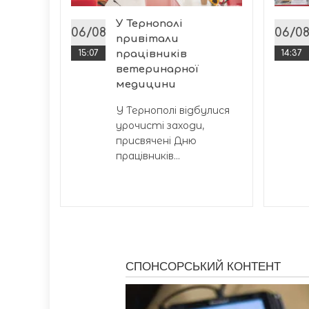
ціювала
У Тернополі
 щодо
06/08
06/0
привітали
15:07
працівників
14:37
ветеринарної
медицини
У Тернополі відбулися
урочисті заходи,
присвячені Дню
працівників...