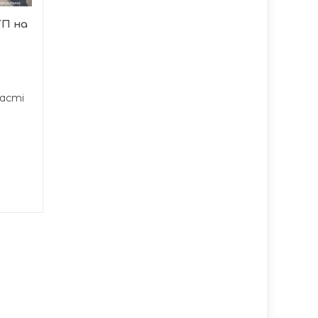
територіальній громаді
П на
зробили важливий крок
до...
ласті