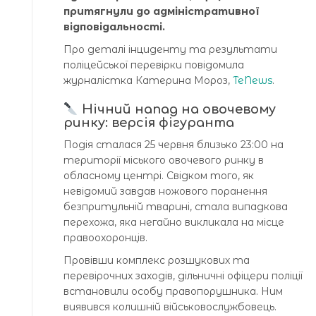
притягнули до адміністративної
відповідальності.
Про деталі інциденту та результати
поліцейської перевірки повідомила
журналістка Катерина Мороз,
TeNews
.
Нічний напад на овочевому
ринку: версія фігуранта
Подія сталася 25 червня близько 23:00 на
території міського овочевого ринку в
обласному центрі. Свідком того, як
невідомий завдав ножового поранення
безпритульній тварині, стала випадкова
перехожа, яка негайно викликала на місце
правоохоронців.
Провівши комплекс розшукових та
перевірочних заходів, дільничні офіцери поліції
встановили особу правопорушника. Ним
виявився колишній військовослужбовець.