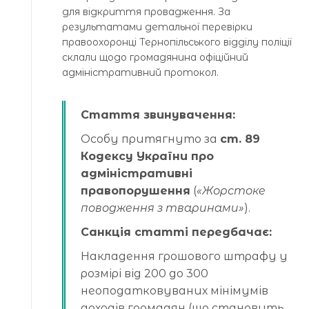
для відкриття провадження. За
результатами детальної перевірки
правоохоронці Тернопільського відділу поліції
склали щодо громадянина офіційний
адміністративний протокол.
Стаття звинувачення:
Особу притягнуто за
ст. 89
Кодексу України про
адміністративні
правопорушення
(
«Жорстоке
поводження з тваринами»
).
Санкція статті передбачає:
Накладення грошового штрафу у
розмірі від 200 до 300
неоподатковуваних мінімумів
доходів громадян (що становить