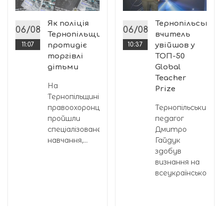
Як поліція
Тернопільський
06/08
06/08
Тернопільщини
вчитель
11:07
протидіє
10:37
увійшов у
торгівлі
ТОП-50
дітьми
Global
Teacher
На
Prize
Тернопільщині
правоохоронці
Тернопільський
пройшли
педагог
спеціалізоване
Дмитро
навчання,...
Гайдук
здобув
визнання на
всеукраїнському...