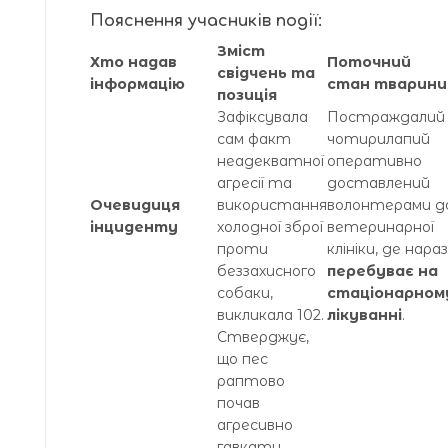
Пояснення учасників події:
Зміст
Хто надав
Поточний
свідчень та
інформацію
стан тварини
позиція
Зафіксувала
Постраждалий
сам факт
чотирилапий
неадекватної
оперативно
агресії та
доставлений
Очевидиця
використання
волонтерами д
інциденту
холодної зброї
ветеринарної
проти
клініки, де нараз
беззахисного
перебуває на
собаки,
стаціонарном
викликала 102.
лікуванні
.
Стверджує,
що пес
раптово
почав
агресивно
гавкати,