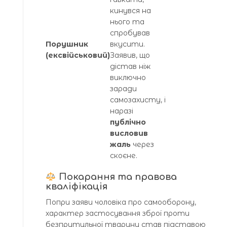
кинувся на
нього та
спробував
Порушник
вкусити.
(ексвійськовий)
Заявив, що
дістав ніж
виключно
заради
самозахисту, і
наразі
публічно
висловив
жаль
через
скоєне.
Покарання та правова
кваліфікація
Попри заяви чоловіка про самооборону,
характер застосування зброї проти
безпритульної тварини став підставою