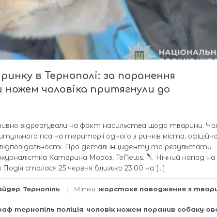
ринку в Тернополі: за поранення
 ножем чоловіка притягнули до
тивно відреагували на факт насильства щодо тварини. Чол
тульного пса на території одного з ринків міста, офіційн
відповідальності. Про деталі інциденту та результати
ла журналістка Катерина Мороз, TeNews.
Нічний напад на
 Подія сталася 25 червня близько 23:00 на […]
айдер
,
Тернопіль
Мітки:
жорстоке поводження з твар
аф тернопіль поліція
,
чоловік ножем поранив собаку ов