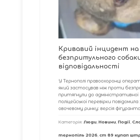
Кривавий інцидент на 
безпритульного собаки
відповідальності
У Тернополі правоохоронці опера
який застосував ніж проти безпри
притягнули до адміністративної 
поліцейської перевірки повідоми
овочевому ринку: версія фігуранта
Категорія:
Люди
,
Новини
,
Події
,
Сл
тернопіль 2026
,
ст 89 купап штр