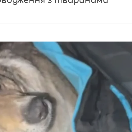
оводження з тваринами