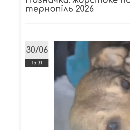
Позначка:
жорстоке п
тернопіль 2026
30/06
15:31