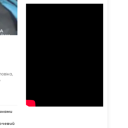
овіка,
о
инами
очевий