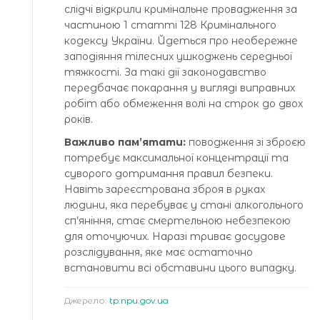
слідчі відкрили кримінальне провадження за
частиною 1 статті 128 Кримінального
кодексу України. Йдеться про необережне
заподіяння тілесних ушкоджень середньої
тяжкості. За такі дії законодавство
передбачає покарання у вигляді виправних
робіт або обмеження волі на строк до двох
років.
Важливо пам’ятати:
поводження зі зброєю
потребує максимальної концентрації та
суворого дотримання правил безпеки.
Навіть зареєстрована зброя в руках
людини, яка перебуває у стані алкогольного
сп’яніння, стає смертельною небезпекою
для оточуючих. Наразі триває досудове
розслідування, яке має остаточно
встановити всі обставини цього випадку.
Джерело:
tp.npu.gov.ua