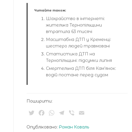
Читайте також:
Шахрайство в інтернеті:
жителька Тернопільщини
втратила 63 тисячі
Масштабна ДТП у Кременці:
шестеро людей травмовані
Статистика ДТП на
Тернопільщині: підсумки липня
Смертельна ДТП біля Кам’янок:
водій постане перед судом
Поширити:
Twitter
Facebook
WhatsApp
Telegram
Viber
Email
Опубліковано:
Роман Коваль