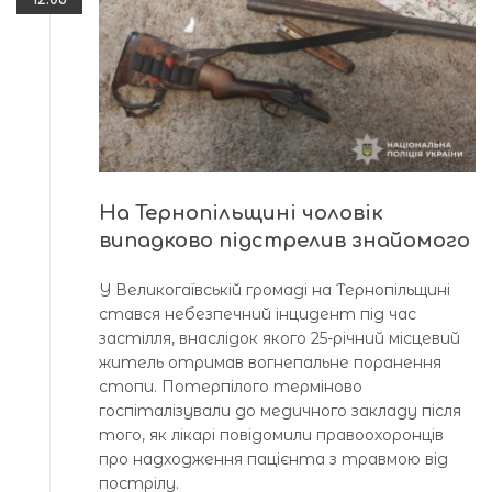
На Тернопільщині чоловік
випадково підстрелив знайомого
У Великогаївській громаді на Тернопільщині
стався небезпечний інцидент під час
застілля, внаслідок якого 25-річний місцевий
житель отримав вогнепальне поранення
стопи. Потерпілого терміново
госпіталізували до медичного закладу після
того, як лікарі повідомили правоохоронців
про надходження пацієнта з травмою від
пострілу.