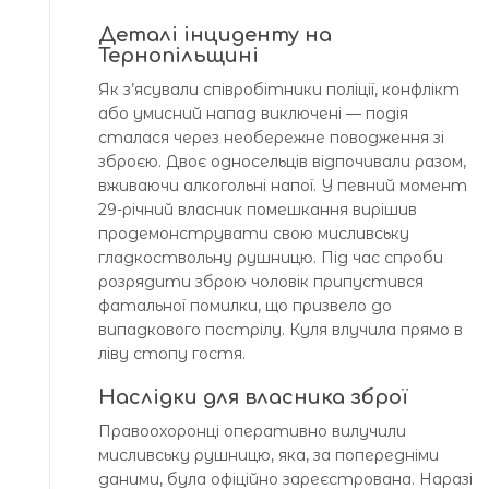
Деталі інциденту на
Тернопільщині
Як з’ясували співробітники поліції, конфлікт
або умисний напад виключені — подія
сталася через необережне поводження зі
зброєю. Двоє односельців відпочивали разом,
вживаючи алкогольні напої. У певний момент
29-річний власник помешкання вирішив
продемонструвати свою мисливську
гладкоствольну рушницю. Під час спроби
розрядити зброю чоловік припустився
фатальної помилки, що призвело до
випадкового пострілу. Куля влучила прямо в
ліву стопу гостя.
Наслідки для власника зброї
Правоохоронці оперативно вилучили
мисливську рушницю, яка, за попередніми
даними, була офіційно зареєстрована. Наразі