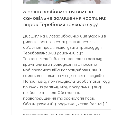
5 років позбавлення волі за
самовільне залишення частини:
вирок Теребовлянського суду
Дисципліна у лавах Збройних Сил України в
умовах воєнного стану залишається
об’єктом прискіпливої уваги правосуддя.
Теребовлянський районний суд
Тернопільської області завершив розгляд
кримінального провадження стосовно
мобілізованого військовослужбовця, який
самовільно залишив місце несення служби.
Попри низку пом’якшувальних обставин, суд
призначив реальну міру покарання у виді
позбавлення волі. Обставини
правопорушення та хронологія подій
Обвинувачений, уродженець села Великі […]
Категорія:
Війна
,
Новини
,
Події
,
Слайдер
,