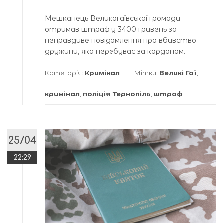
Мешканець Великогаївської громади
отримав штраф у 3400 гривень за
неправдиве повідомлення про вбивство
дружини, яка перебуває за кордоном.
Категорія:
Кримінал
Мітки:
Великі Гаї
,
кримінал
,
поліція
,
Тернопіль
,
штраф
25/04
22:29