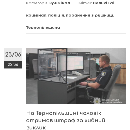
Категорія:
Кримінал
Мітки:
Великі Гаї
,
кримінал
,
поліція
,
поранення з рушниці
,
Тернопільщина
23/06
22:36
На Тернопільщині чоловік
отримав штраф за хибний
виклик