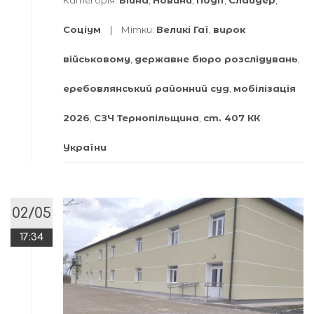
Соціум
Мітки:
Великі Гаї
,
вирок
військовому
,
державне бюро розслідувань
,
еребовлянський районний суд
,
мобілізація
2026
,
СЗЧ Тернопільщина
,
ст. 407 КК
України
02/05
17:34