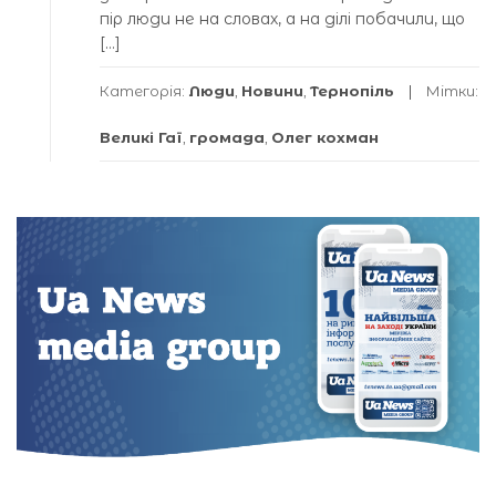
пір люди не на словах, а на ділі побачили, що
[…]
Категорія:
Люди
,
Новини
,
Тернопіль
Мітки:
Великі Гаї
,
громада
,
Олег кохман