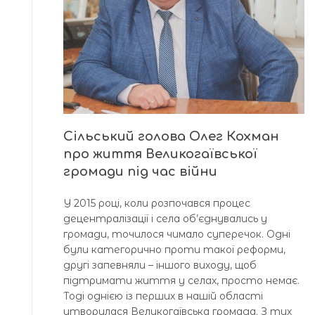
Сільський голова Олег Кохман
про життя Великогаївської
громади під час війни
У 2015 році, коли розпочався процес
децентралізації і села об’єднувались у
громади, точилося чимало суперечок. Одні
були категорично проти такої реформи,
другі запевняли – іншого виходу, щоб
підтримати життя у селах, просто немає.
Тоді однією із перших в нашій області
утворилася Великогаївська громада. З тих