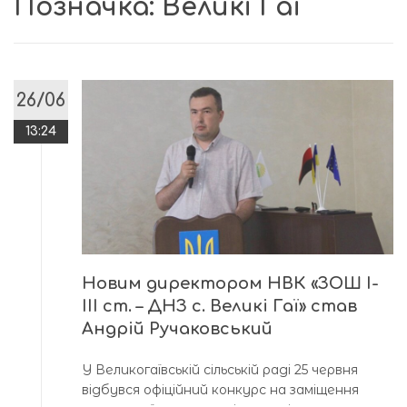
Позначка:
Великі Гаї
26/06
13:24
Новим директором НВК «ЗОШ І-
ІІІ ст. – ДНЗ с. Великі Гаї» став
Андрій Ручаковський
У Великогаївській сільській раді 25 червня
відбувся офіційний конкурс на заміщення