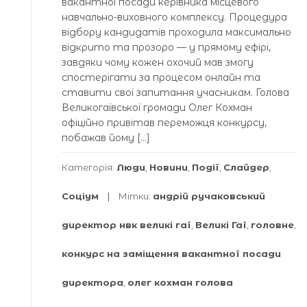
вакантної посади керівника місцевого
навчально-виховного комплексу. Процедура
відбору кандидатів проходила максимально
відкрито та прозоро — у прямому ефірі,
завдяки чому кожен охочий мав змогу
спостерігати за процесом онлайн та
ставити свої запитання учасникам. Голова
Великогаївської громади Олег Кохман
офіційно привітав переможця конкурсу,
побажав йому […]
Категорія:
Люди
,
Новини
,
Події
,
Слайдер
,
Соціум
Мітки:
андрій ручаковський
директор нвк великі гаї
,
Великі Гаї
,
головне
,
конкурс на заміщення вакантної посади
директора
,
олег кохман голова