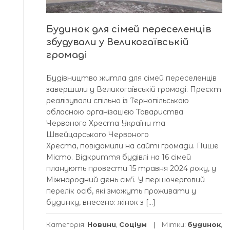
Будинок для сімей переселенців
збудували у Великогаївській
громаді
Будівництво житла для сімей переселенців
завершили у Великогаївській громаді. Преєкт
реалізували спільно із Тернопільською
обласною організацією Товариства
Червоного Хреста України та
Швейцарського Червоного
Хреста, повідомили на сайті громади. Пише
Місто. Відкриття будівлі на 16 сімей
планують провести 15 травня 2024 року, у
Міжнародний день сім’ї. У першочерговий
перелік осіб, які зможуть проживати у
будинку, внесено: жінок з […]
Категорія:
Новини
,
Соціум
Мітки:
будинок
,