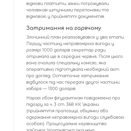
відмови платити, жінки погрожували
чоловікові штучними перепонами та
відмовою у прийнятті документів.
Затримання на гарячому
Злочинний план реалізовувався у два етапи.
Першу частину неправомірної вигоди у
розмірі 1000 доларів секретар ради
отримала ще в середині червня. Після цього
вона очолила спеціальну комісію, яка
оперативно підготувала необхідний акт
про догляд. Остаточне затримання
відбулося під час передачі другої частини
хабаря — 1300 доларів.
Наразі обом фігуранткам повідомлено про
підозру за ч. 3 ст. 368 КК України
(прийняття пропозиції, обіцянки або
одержання неправомірної вигоди службовою
особою). Процесуальне керівництво
здійснює Чортківська окружна