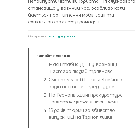
неприпустимість використання службового
становища у воєнний час, особливо коли
йдеться про питання мобілізації та
соціального захисту громадян.
Джерело:
tern.gp.gov.ua
Читайте також:
Масштабна ДТП у Кременці:
шестеро людей травмовані
Смертельна ДТП біля Кам’янок:
водій постане перед судом
На Тернопільщині прокуратура
повертає державі лісові землі
15 років тюрми за вбивство
випускниці на Тернопільщині