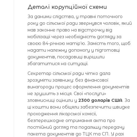
Деталі корупційної схеми
За даними слідства, у травні поточного
року до сільської ради звернувся чоловік, який
мав законне право на відстрочку від
мобілізації через необхідність догляду за
своєю 84-річною матір’ю. Замість того, щоб
надати належну допомогу у підготовці
документів, посадовиці вирішили
збагатитися на ситуації.
Секретар сільської ради чітко дала
зрозуміти заявнику: без фінансової
винагороди процес оформлення документів
не зрушить з місця. Свої «послуги»
зловмисниці оцінили у
2300 доларів США
. За
ці кошти вони обіцяли забезпечити швидке
проходження лікарської комісії,
безперешкодне отримання акта про
постійний догляд та подальшу передачу
пакета документів до ТЦК та СП. У разі