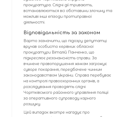
прокуратура. Слідчі дії тривають,
встановлюються всі обставини злочину та
можливі інші епізоди протиправної
діяльності.
Відповідальність за законом
Варто зазначити, що підозру депутатці
вручав особисто керівник обласної
прокуратури Віталій Панченко, що
підкреслює резонансність справи. За
вчинене правопорушення жінкам загрожує
суворе покарання, передбачене чинним
законодавством України. Справа перебуває
на контролі правоохоронних органів, а
розслідування проводять слідчі
Чортківського районного управління поліції
за оперативного супроводу карного
розшуку.
Цей випадок вкотре нагадує про