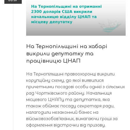
На Тернопільщині на хабарі
викрили депутатку та
працівницю ЦНАП
На Тернопільщині правоохоронці викрили
корупційну схему, до якої виявилися
причетними посадові особи однієї з сільських
рад Чортківського району. Начальниця
місцевого ЦНАПу та депутатка, яка
також обіймає посаду секретаря ради,
налагодили незаконний бізнес на
військовозобов’язаних, вимагаючи гроші за
оформлення відстрочки від призову.