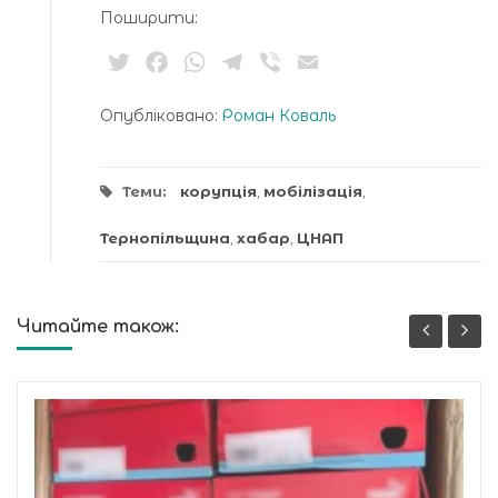
Поширити:
Twitter
Facebook
WhatsApp
Telegram
Viber
Email
Опубліковано:
Роман Коваль
Теми:
корупція
,
мобілізація
,
Тернопільщина
,
хабар
,
ЦНАП
Читайте також: