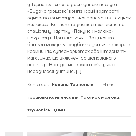
у Тернополі стала доступною послуга
«Видача грошової компенсації вартості
одноразової натуральної допомоги «Пакунок
малюка»». Виплата здійснюється лише на
спеціальну картку «Пакунок малюка»,
відкриту в ПриватБанку. За ці кошти
батьки можуть придбати дитячі товари в
крамницях, супермаркетах або інтернет-
магазинах, що включені до відповідного
переліку. Нагадаємо, кожна сімʼя, у якої
народилася дитина, […]
Категорія:
Новини
,
Тернопіль
Мітки:
грошова компенсація
,
Пакунок малюка
,
Тернопіль
,
ЦНАП