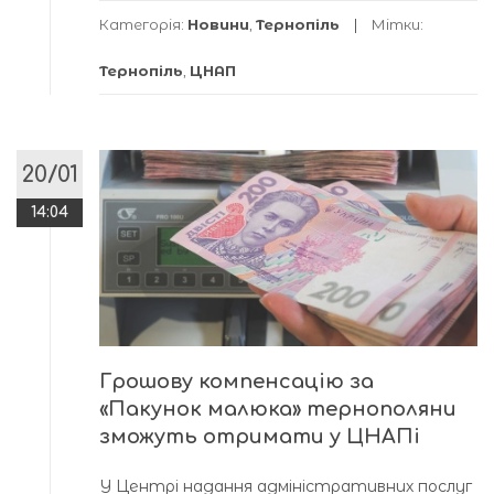
Категорія:
Новини
,
Тернопіль
Мітки:
Тернопіль
,
ЦНАП
20/01
14:04
Грошову компенсацію за
«Пакунок малюка» тернополяни
зможуть отримати у ЦНАПі
У Центрі надання адміністративних послуг