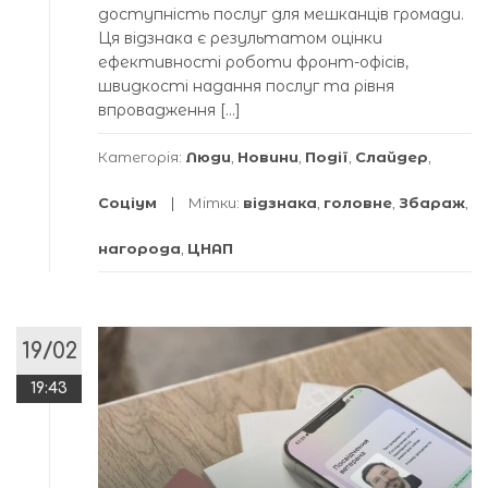
доступність послуг для мешканців громади.
Ця відзнака є результатом оцінки
ефективності роботи фронт-офісів,
швидкості надання послуг та рівня
впровадження […]
Категорія:
Люди
,
Новини
,
Події
,
Слайдер
,
Соціум
Мітки:
відзнака
,
головне
,
Збараж
,
нагорода
,
ЦНАП
19/02
19:43