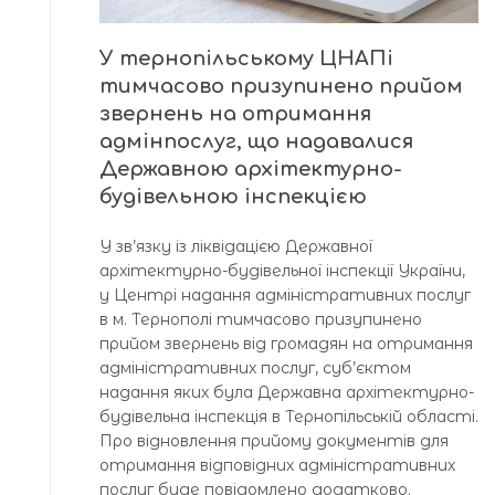
У тернопільському ЦНАПі
тимчасово призупинено прийом
звернень на отримання
адмінпослуг, що надавалися
Державною архітектурно-
будівельною інспекцією
У зв’язку із ліквідацією Державної
архітектурно-будівельної інспекції України,
у Центрі надання адміністративних послуг
в м. Тернополі тимчасово призупинено
прийом звернень від громадян на отримання
адміністративних послуг, суб’єктом
надання яких була Державна архітектурно-
будівельна інспекція в Тернопільській області.
Про відновлення прийому документів для
отримання відповідних адміністративних
послуг буде повідомлено додатково.