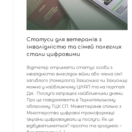
Статуси для ветеранів з
інвалідністю та сімей полеглих
стали цифровими
Відтепер отримати статус особи з
інвалідністю внаслідок війни або члена сім’ї
загиблого (померлого) Захисника чи Захисниці
можна у найближчому ЦНАП та на порталі
Дія. Послуга запрацює найближчими днями.
Про це повідомляють в Тернопільському
обласному ТЦК СП. Мінветеранів спільно з
Міністерство цифрової трансформації
України цифровізували ці послуги. Як це
відбуватиметься? просто та зрозуміло –