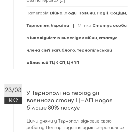
без паперових […]
Категорія:
Війна
,
Люди
,
Новини
,
Події
,
Соціум
,
Тернопіль
,
Україна
Мітки:
Статус особи
з інвалідністю внаслідок війни
,
статус
члена сімʼї загиблого
,
Тернопільський
обласний ТЦК СП
,
ЦНАП
23/03
У Тернополі на період дії
воєнного стану ЦНАП надає
16:09
більше 80% послуг
Цими днями у Тернополі відновив свою
роботу Центр надання адміністративних