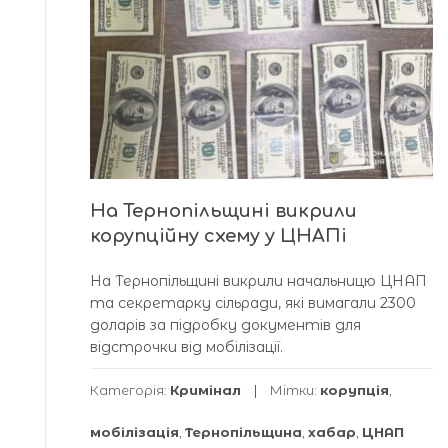
На Тернопільщині викрили
корупційну схему у ЦНАПі
На Тернопільщині викрили начальницю ЦНАП
та секретарку сільради, які вимагали 2300
доларів за підробку документів для
відстрочки від мобілізації.
Категорія:
Кримінал
Мітки:
корупція
,
мобілізація
,
Тернопільщина
,
хабар
,
ЦНАП