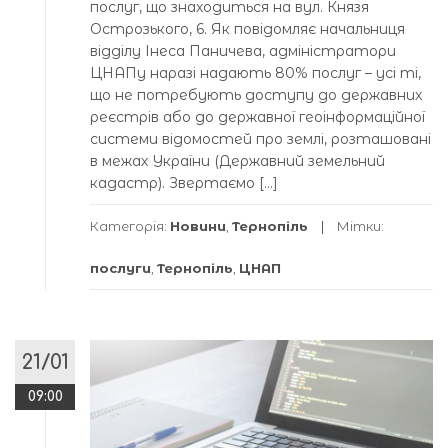
послуг, що знаходиться на вул. Князя
Острозького, 6. Як повідомляє начальниця
відділу Інеса Паничева, адміністратори
ЦНАПу наразі надають 80% послуг – усі ті,
що не потребують доступу до державних
реєстрів або до державної геоінформаційної
системи відомостей про землі, розташовані
в межах України (Державний земельний
кадастр). Звертаємо […]
Категорія:
Новини
,
Тернопіль
Мітки:
послуги
,
Тернопіль
,
ЦНАП
21/01
09:00