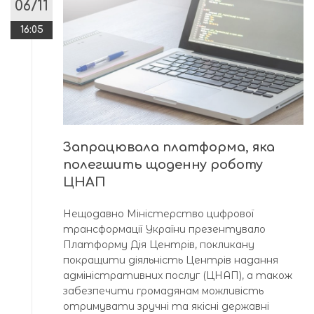
06/11
16:05
Запрацювала платформа, яка
полегшить щоденну роботу
ЦНАП
Нещодавно Міністерство цифрової
трансформації України презентувало
Платформу Дія Центрів, покликану
покращити діяльність Центрів надання
адміністративних послуг (ЦНАП), а також
забезпечити громадянам можливість
отримувати зручні та якісні державні