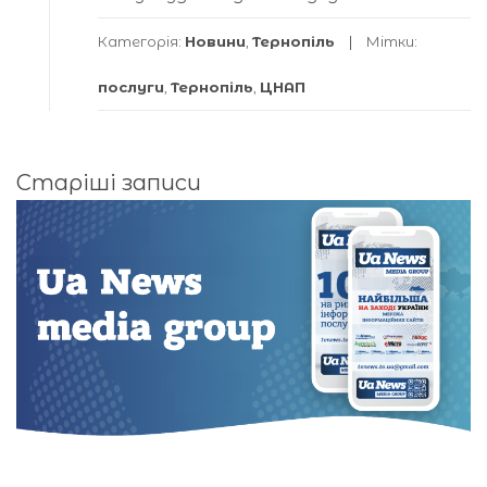
Категорія:
Новини
,
Тернопіль
Мітки:
послуги
,
Тернопіль
,
ЦНАП
Навігація
Старіші записи
за
записами