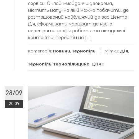
сервіси. Онлайн-майданчик, зокрема,
містить мапу, на якій можна побачити, де
розташований найближчий до вас Центр
Дія, сформувати маршрут до нього,
перевірити графік роботи та актуальні
контакти, перейти на […]
Категорія:
Новини
,
Тернопіль
Мітки:
Дія
,
Тернопіль
,
Тернопільщина
,
ЦНАП
28/09
20:09