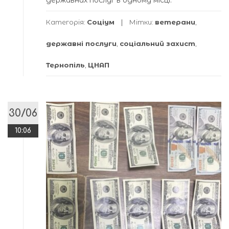
Категорія:
Соціум
Мітки:
ветерани
,
державні послуги
,
соціальний захист
,
Тернопіль
,
ЦНАП
30/06
10:06