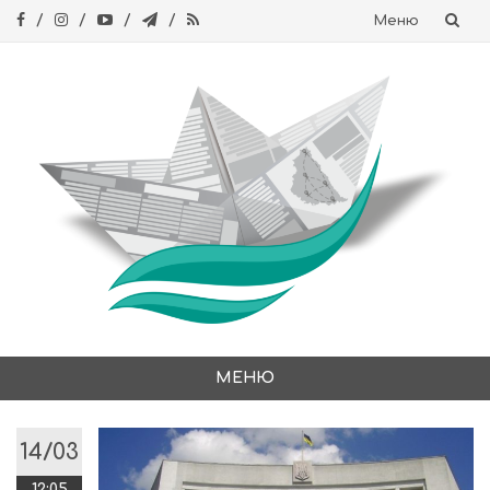
Меню
Skip
to
content
МЕНЮ
Skip
to
14/03
content
12:05