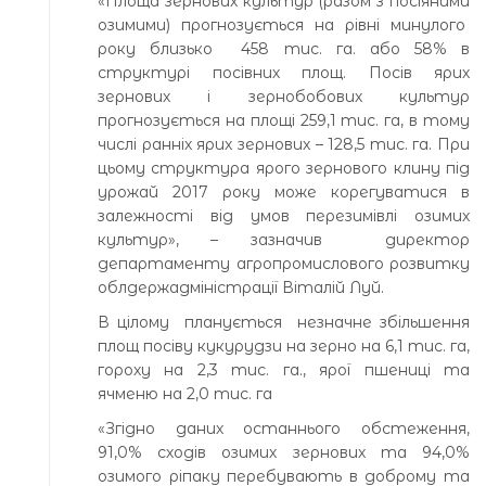
«Площа зернових культур (разом з посіяними
озимими) прогнозується на рівні минулого
року близько 458 тис. га. або 58% в
структурі посівних площ. Посів ярих
зернових і зернобобових культур
прогнозується на площі 259,1 тис. га, в тому
числі ранніх ярих зернових – 128,5 тис. га. При
цьому структура ярого зернового клину під
урожай 2017 року може корегуватися в
залежності від умов перезимівлі озимих
культур», – зазначив директор
департаменту агропромислового розвитку
облдержадміністрації Віталій Луй.
В цілому планується незначне збільшення
площ посіву кукурудзи на зерно на 6,1 тис. га,
гороху на 2,3 тис. га., ярої пшениці та
ячменю на 2,0 тис. га
«Згідно даних останнього обстеження,
91,0% сходів озимих зернових та 94,0%
озимого ріпаку перебувають в доброму та