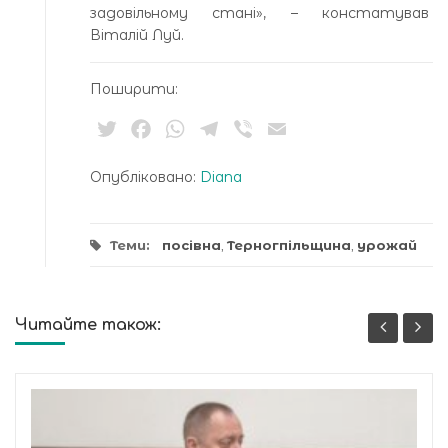
задовільному стані», – констатував
Віталій Луй.
Поширити:
Twitter
Facebook
WhatsApp
Telegram
Viber
Email
Опубліковано:
Diana
Теми:
посівна
,
Терногпільщина
,
урожай
Читайте також: