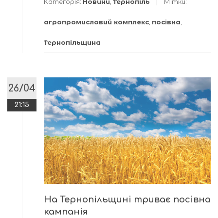
Категорія:
Новини
,
Тернопіль
Мітки:
агропромисловий комплекс
,
посівна
,
Тернопільщина
26/04
21:15
На Тернопільщині триває посівна
кампанія