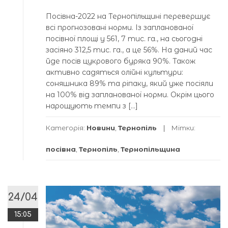
Посівна-2022 на Тернопільщині перевершує
всі прогнозовані норми. Із запланованої
посівної площі у 561, 7 тис. га., на сьогодні
засіяно 312,5 тис. га., а це 56%. На даний час
йде посів цукрового буряка 90%. Також
активно садяться олійні культури:
соняшника 89% та ріпаку, який уже посіяли
на 100% від запланованої норми. Окрім цього
нарощують темпи з […]
Категорія:
Новини
,
Тернопіль
Мітки:
посівна
,
Тернопіль
,
Тернопільщина
24/04
15:05