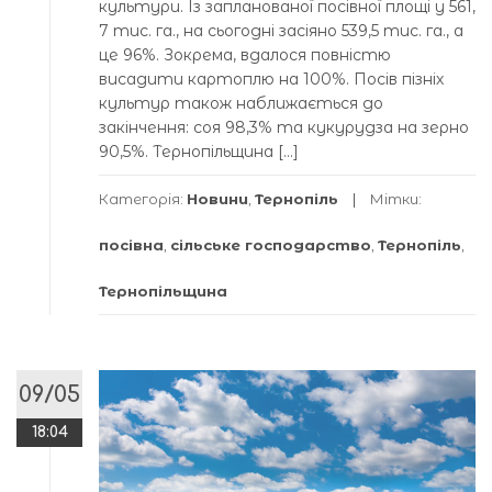
культури. Із запланованої посівної площі у 561,
7 тис. га., на сьогодні засіяно 539,5 тис. га., а
це 96%. Зокрема, вдалося повністю
висадити картоплю на 100%. Посів пізніх
культур також наближається до
закінчення: соя 98,3% та кукурудза на зерно
90,5%. Тернопільщина […]
Категорія:
Новини
,
Тернопіль
Мітки:
посівна
,
сільське господарство
,
Тернопіль
,
Тернопільщина
09/05
18:04