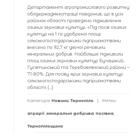
Департаменті агропромислового розвитку
облдержадміністрації повідомив, що в усіх
районах області проведено підживлення
озимих зернових культур. «Під посів озимих
культур на 1 га удобреної площі
сільськогосподарськими підприємствами
внесено по 92,7 кг діючої речовини
мінеральних добрив. Найбільше підживили
площ озимих зернових культур Бучацький,
Гусятинський та Теребовлянський райони –
71-80%. Для посіву ярих зернових культур
сільськогосподарськими підприємствами
області […]
Категорія:
Новини
,
Тернопіль
Мітки:
аграрії
,
мінеральні добрива
,
посівна
,
Тернопільщина