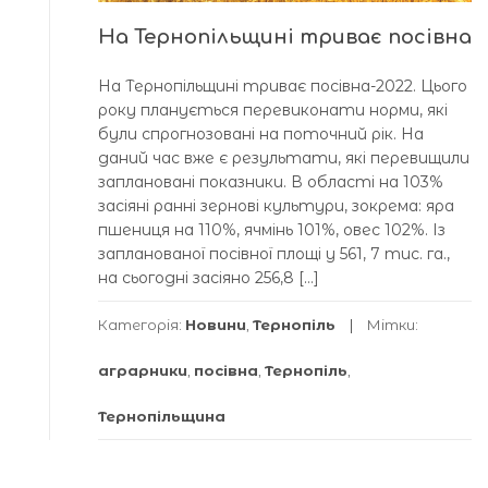
На Тернопільщині триває посівна
На Тернопільщині триває посівна-2022. Цього
року планується перевиконати норми, які
були спрогнозовані на поточний рік. На
даний час вже є результати, які перевищили
заплановані показники. В області на 103%
засіяні ранні зернові культури, зокрема: яра
пшениця на 110%, ячмінь 101%, овес 102%. Із
запланованої посівної площі у 561, 7 тис. га.,
на сьогодні засіяно 256,8 […]
Категорія:
Новини
,
Тернопіль
Мітки:
аграрники
,
посівна
,
Тернопіль
,
Тернопільщина