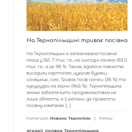
На Тернопільщині триває посівна
На Тернопільщині із запланованої посівної
площі у 561, 7 тис. га., на сьогодні засіяно 553,0
тис. га., а це 98 %. Також, вдалося повністю
висадили картоплю, цукрові буряки,
соняшник, сою. Триває посів гречки (38 %) та
кукурудзи на зерно (96,6 %). Тернопільщина
зможе забезпечити продовольством не
лише область, а й регіони, де провести
посівну кампанію […]
Категорія:
Новини
,
Тернопіль
Мітки:
аграрії
,
посівна
,
Тернопільщина