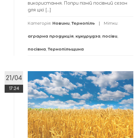
використання. Попри пізній посівний сезон
для цієї […]
Категорія:
Новини
,
Тернопіль
Мітки:
аграрна продукція
,
кукурудза
,
посіви
,
посівна
,
Тернопільщина
21/04
17:24