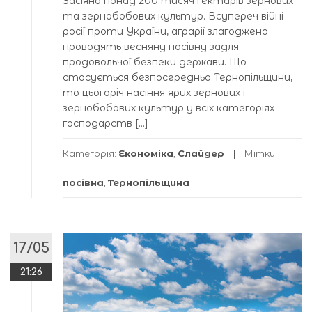
Засіяно понад 200 тисяч гектарів зернових
та зернобобових культур. Всупереч війні
росії проти України, аграрії злагоджено
проводять весняну посівну задля
продовольчої безпеки держави. Що
стосується безпосередньо Тернопільщини,
то цьогоріч насіння ярих зернових і
зернобобових культур у всіх категоріях
господарств […]
Категорія:
Економіка
,
Слайдер
Мітки:
посівна
,
Тернопільщина
17/05
21:26