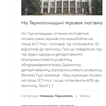
На Тернопільщині триває посівна
На Тернопільщині, станом на 5 квітня,
посіяно ранні зернові та зернобобові на
площі 64,7 тис. гектарів. Це становить 52
відсотків до прогнозу. Про це повідомили під
час відео наради в департаменті
агропромислового розвитку
облдержадміністрації. Директор
департаменту агропромислового розвитку
Віталій Луй зазначив: «Яру пшеницю посіяно
на площі 12,7 тис. га, що становить 60% до
прогнозу. Ярий […]
Категорія:
Новини
,
Тернопіль
Мітки:
агропромисловість
,
посівна
,