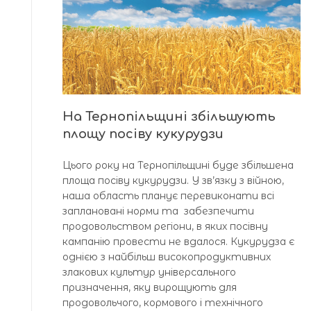
На Тернопільщині збільшують
площу посіву кукурудзи
Цього року на Тернопільщині буде збільшена
площа посіву кукурудзи. У зв’язку з війною,
наша область планує перевиконати всі
заплановані норми та забезпечити
продовольством регіони, в яких посівну
кампанію провести не вдалося. Кукурудза є
однією з найбільш високопродуктивних
злакових культур універсального
призначення, яку вирощують для
продовольчого, кормового і технічного