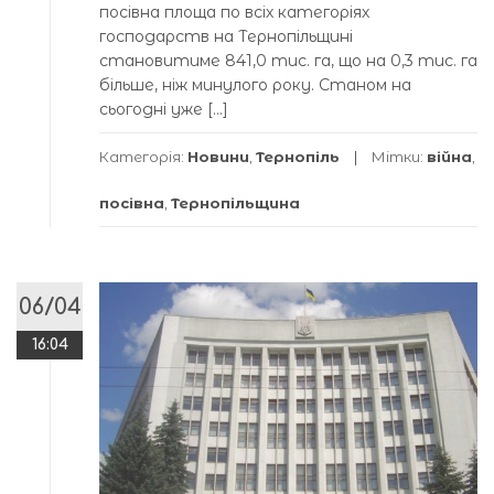
посівна площа по всіх категоріях
господарств на Тернопільщині
становитиме 841,0 тис. га, що на 0,3 тис. га
більше, ніж минулого року. Станом на
сьогодні уже […]
Категорія:
Новини
,
Тернопіль
Мітки:
війна
,
посівна
,
Тернопільщина
06/04
16:04