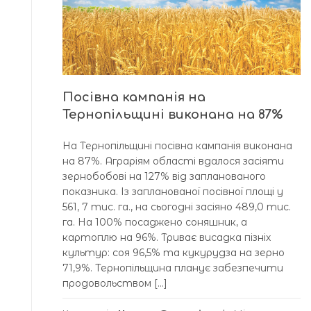
Посівна кампанія на
Тернопільщині виконана на 87%
На Тернопільщині посівна кампанія виконана
на 87%. Аграріям області вдалося засіяти
зернобобові на 127% від запланованого
показника. Із запланованої посівної площі у
561, 7 тис. га., на сьогодні засіяно 489,0 тис.
га. На 100% посаджено соняшник, а
картоплю на 96%. Триває висадка пізніх
культур: соя 96,5% та кукурудза на зерно
71,9%. Тернопільщина планує забезпечити
продовольством […]