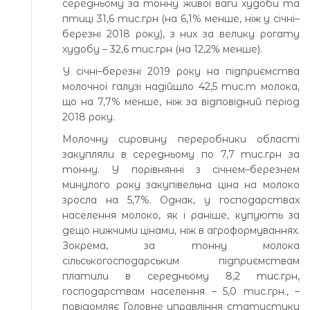
середньому за тонну живої ваги худоби та
птиці 31,6 тис.грн (на 6,1% менше, ніж у січні–
березні 2018 року), з них за велику рогату
худобу – 32,6 тис.грн (на 12,2% менше).
У січні–березні 2019 року на підприємства
молочної галузі надійшло 42,5 тис.т молока,
що на 7,7% менше, ніж за відповідний період
2018 року.
Молочну сировину переробники області
закупляли в середньому по 7,7 тис.грн за
тонну. У порівнянні з січнем–березнем
минулого року закупівельна ціна на молоко
зросла на 5,7%. Однак, у господарствах
населення молоко, як і раніше, купують за
дещо нижчими цінами, ніж в агроформуваннях.
Зокрема, за тонну молока
сільськогосподарським підприємствам
платили в середньому 8,2 тис.грн,
господарствам населення – 5,0 тис.грн., –
повідомляє Головне управління статистики