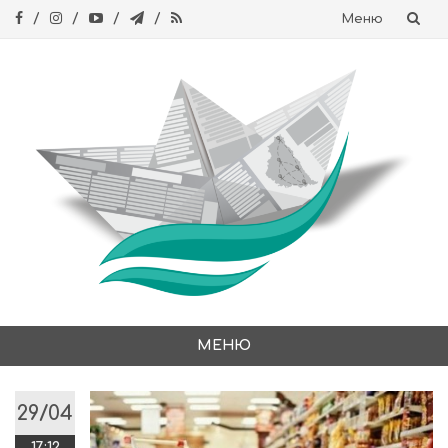
Меню
Skip
to
content
МЕНЮ
Skip
to
29/04
content
17:12