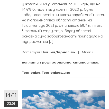
у жовтні 2021 р. становила 11615 грн, що на
14,6% більше, ніж у жовтні 2020 р. Сума
заборгованості з виплати заробітної плати
на підприємствах області станом на
1 листопада 2021 р. становила 59,7 млн.грн.
У загальній структурі боргу області
основна сума заборгованості припадала на
підприємства […]
Категорія:
Новини
,
Тернопіль
Мітки:
виплати
,
гроші
,
зарплата
,
статистика
,
Тернопіль
,
Тернопільщина
14/11
23:01