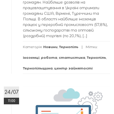
громадян. Найбільше дозволів на
працевлаштування в Україні отримали
громадяни США, Вірменії, Туреччини та
Польщі. В області найбільше іноземців
працює у переробній промисловості (57,8%),
сільському господарстві та оптовій
(роздрібній) торгівлі (по 20,1%), […]
Категорія:
Новини
,
Тернопіль
Мітки:
іноземці
,
робота
,
статистика
,
Тернопіль
,
Тернопільщина
,
центр зайнятості
24/07
11:00