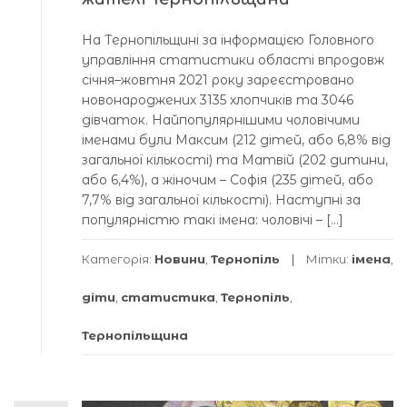
На Тернопільщині за інформацією Головного
управління статистики області впродовж
січня–жовтня 2021 року зареєстровано
новонароджених 3135 хлопчиків та 3046
дівчаток. Найпопулярнішими чоловічими
іменами були Максим (212 дітей, або 6,8% від
загальної кількості) та Матвій (202 дитини,
або 6,4%), а жіночим – Софія (235 дітей, або
7,7% від загальної кількості). Наступні за
популярністю такі імена: чоловічі – […]
Категорія:
Новини
,
Тернопіль
Мітки:
імена
,
діти
,
статистика
,
Тернопіль
,
Тернопільщина