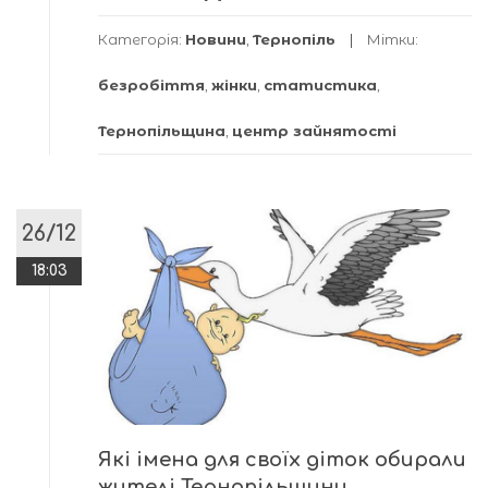
Категорія:
Новини
,
Тернопіль
Мітки:
безробіття
,
жінки
,
статистика
,
Тернопільщина
,
центр зайнятості
26/12
18:03
Які імена для своїх діток обирали
жителі Тернопільщини