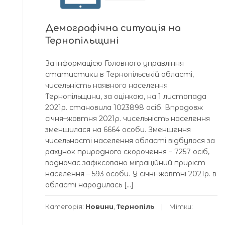
Демографічна ситуація на
Тернопільщині
За інформацією Головного управління
статистики в Тернопільській області,
чисельність наявного населення
Тернопільщини, за оцінкою, на 1 листопада
2021р. становила 1023898 осіб. Впродовж
січня–жовтня 2021р. чисельність населення
зменшилася на 6664 особи. Зменшення
чисельності населення області відбулося за
рахунок природного скорочення – 7257 осіб,
водночас зафіксовано міграційний приріст
населення – 593 особи. У січні–жовтні 2021р. в
області народилась […]
Категорія:
Новини
,
Тернопіль
Мітки: