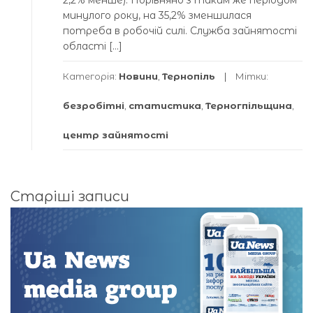
2,2% менше). Порівняно з таким же періодом
минулого року, на 35,2% зменшилася
потреба в робочій силі. Служба зайнятості
області […]
Категорія:
Новини
,
Тернопіль
Мітки:
безробітні
,
статистика
,
Терногпільщина
,
центр зайнятості
Навігація
Старіші записи
за
записами