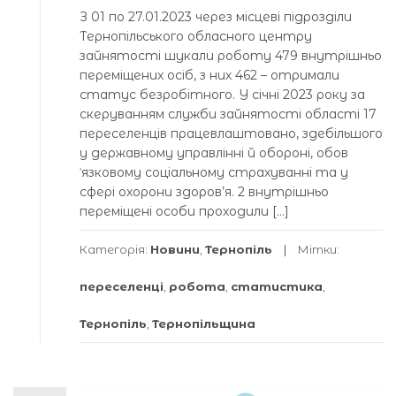
З 01 по 27.01.2023 через місцеві підрозділи
Тернопільського обласного центру
зайнятості шукали роботу 479 внутрішньо
переміщених осіб, з них 462 – отримали
статус безробітного. У січні 2023 року за
скеруванням служби зайнятості області 17
переселенців працевлаштовано, здебільшого
у державному управлінні й обороні, обов
ˈязковому соціальному страхуванні та у
сфері охорони здоров’я. 2 внутрішньо
переміщені особи проходили […]
Категорія:
Новини
,
Тернопіль
Мітки:
переселенці
,
робота
,
статистика
,
Тернопіль
,
Тернопільщина