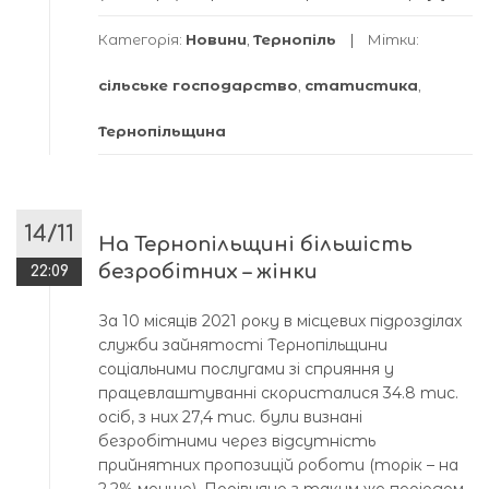
Категорія:
Новини
,
Тернопіль
Мітки:
сільське господарство
,
статистика
,
Тернопільщина
14/11
На Тернопільщині більшість
безробітних – жінки
22:09
За 10 місяців 2021 року в місцевих підрозділах
служби зайнятості Тернопільщини
соціальними послугами зі сприяння у
працевлаштуванні скористалися 34.8 тис.
осіб, з них 27,4 тис. були визнані
безробітними через відсутність
прийнятних пропозицій роботи (торік – на