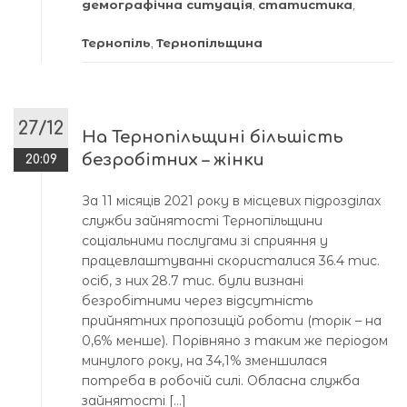
демографічна ситуація
,
статистика
,
Тернопіль
,
Тернопільщина
27/12
На Тернопільщині більшість
безробітних – жінки
20:09
За 11 місяців 2021 року в місцевих підрозділах
служби зайнятості Тернопільщини
соціальними послугами зі сприяння у
працевлаштуванні скористалися 36.4 тис.
осіб, з них 28.7 тис. були визнані
безробітними через відсутність
прийнятних пропозицій роботи (торік – на
0,6% менше). Порівняно з таким же періодом
минулого року, на 34,1% зменшилася
потреба в робочій силі. Обласна служба
зайнятості […]