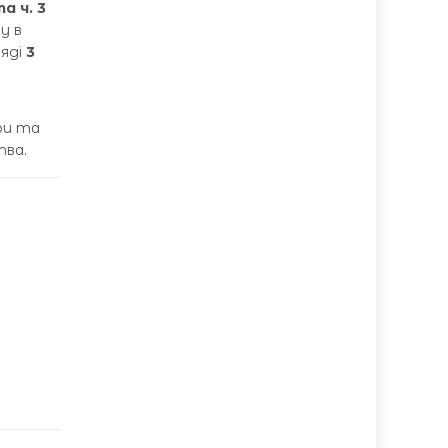
та ч. 3
у в
ляді
3
я
ри та
тва.