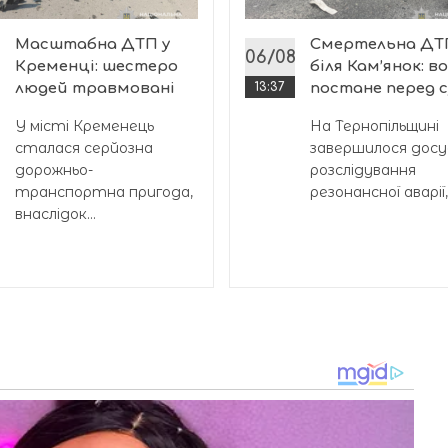
Масштабна ДТП у
Смертельна ДТ
8
06/08
Кременці: шестеро
біля Кам’янок: в
людей травмовані
13:37
постане перед 
У місті Кременець
На Тернопільщині
сталася серйозна
завершилося дос
дорожньо-
розслідування
транспортна пригода,
резонансної аварії,.
внаслідок...