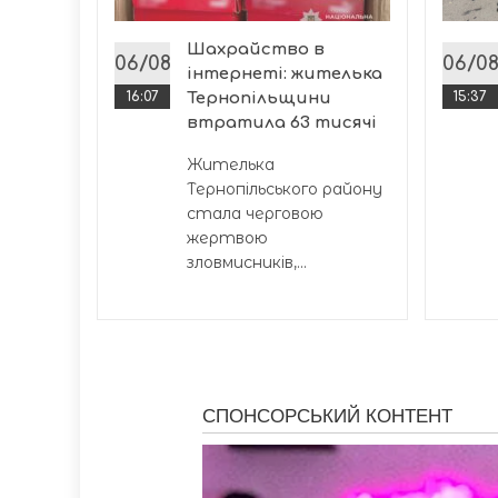
к для
Шахрайство в
06/08
06/0
інтернеті: жителька
16:07
Тернопільщини
15:37
втратила 63 тисячі
Жителька
Тернопільського району
стала черговою
жертвою
зловмисників,...