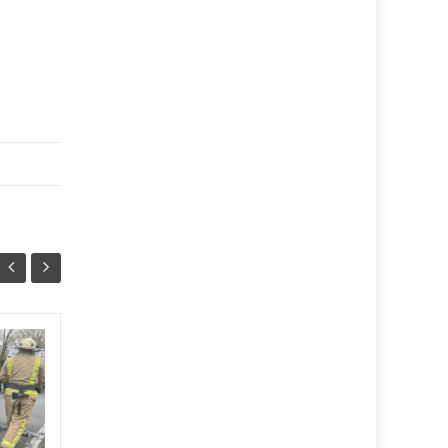
Тернополянці
06/08
05/08
загрожує 8 років
12:07
тюрми за крадіжку
18:37
сумки