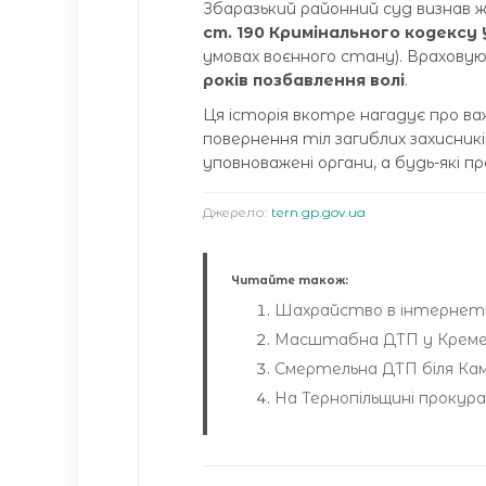
Збаразький районний суд визнав ж
ст. 190 Кримінального кодексу
умовах воєнного стану). Враховуюч
років позбавлення волі
.
Ця історія вкотре нагадує про в
повернення тіл загиблих захисник
уповноважені органи, а будь-які п
Джерело:
tern.gp.gov.ua
Читайте також:
Шахрайство в інтернеті
Масштабна ДТП у Кремен
Смертельна ДТП біля Кам
На Тернопільщині прокура