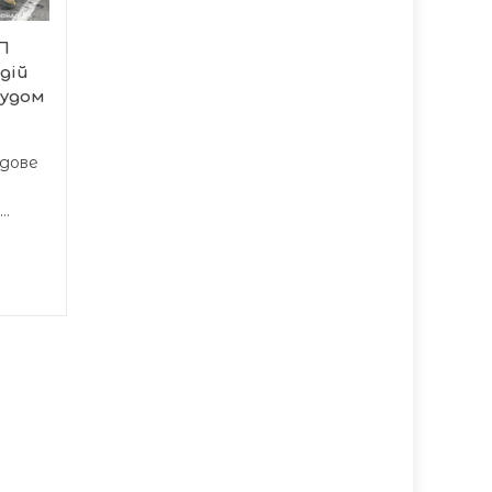
У Тернополі
правоохоронці викрили
П
місцеву жительку, яка
одій
привласнила речі...
судом
удове
..