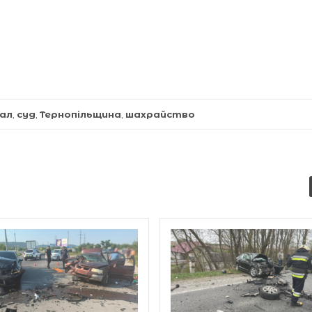
нал
,
суд
,
Тернопільщина
,
шахрайство