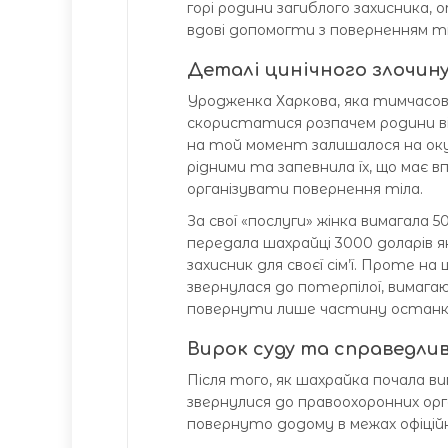
горі родини загиблого захисника, 
вдові допомогти з поверненням тіл
Деталі цинічного злочин
Уродженка Харкова, яка тимчасово
скористатися розпачем родини вій
на той момент залишалося на окуп
рідними та запевнила їх, що має 
організувати повернення тіла.
За свої «послуги» жінка вимагала 
передала шахрайці 3000 доларів я
захисник для своєї сім’ї. Проте на
звернулася до потерпілої, вимага
повернути лише частину останкі
Вирок суду та справедли
Після того, як шахрайка почала в
звернулися до правоохоронних орга
повернуто додому в межах офіцій