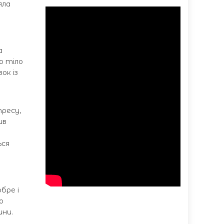
яла
а
о тіло
ок із
тресу,
ив
ься
бре і
о
ини.