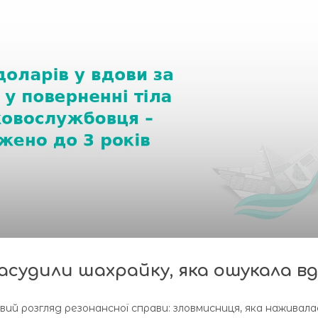
асудили шахрайку, яка ошукала в
вий розгляд резонансної справи: зловмисниця, яка наживала