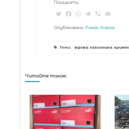
Поширити:
Twitter
Facebook
WhatsApp
Telegram
Viber
Email
Опубліковано:
Роман Коваль
Теми:
вдова захисника
,
кримі
Читайте також:
 за
скниці
ині