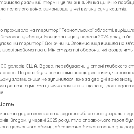
отримала реальний термін ув’язнення. Жінка цинічно пообіц
а полеглого воїна, виманивши у неї велику суму коштів.
у
 проживала на території Тернопільської області, вирішил
ськовослужбовця. Боєць загинув у вересні 2024 року, а йог
ованій території Донеччини. Зловмисниця вийшла на зв’яз
впливові знайомства у Міністерстві оборони, які дозволять
5000 доларів США. Вдова, перебуваючи у стані глибокого с
к аванс. Ці гроші були останніми заощадженнями, які залиш
 цьому зловмисниця не зупинилася: вже за два дні вона знову
ючи решту суми та цинічно заявивши, що за ці гроші вдаст
в.
вість
имагати додаткові кошти, рідні загиблого запідозрили недо
нів. Згодом, у червні 2025 року, тіло справжнього героя бул
ного державного обміну, абсолютно безкоштовно для род