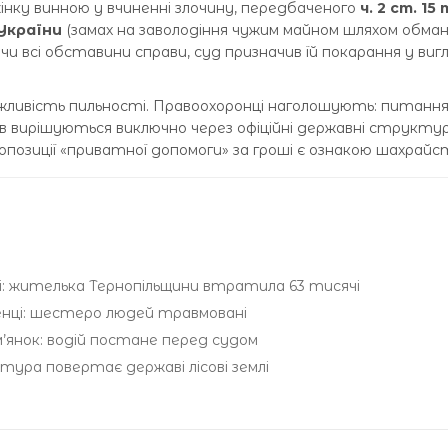
інку винною у вчиненні злочину, передбаченого
ч. 2 ст. 15 
 України
(замах на заволодіння чужим майном шляхом обман
и всі обставини справи, суд призначив їй покарання у виг
ажливість пильності. Правоохоронці наголошують: питанн
ів вирішуються виключно через офіційні державні структу
ропозиції «приватної допомоги» за гроші є ознакою шахрайс
: жителька Тернопільщини втратила 63 тисячі
ці: шестеро людей травмовані
’янок: водій постане перед судом
тура повертає державі лісові землі