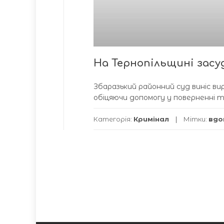
На Тернопільщині засу
Збаразький районний суд виніс вир
обіцяючи допомогу у поверненні т
Категорія:
Кримінал
Мітки:
вдо