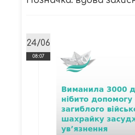
Позначка:
вдова захис
24/06
08:07