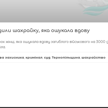
дили шахрайку, яка ошукала вдову
ок жінці, яка ошукала вдову загиблого військового на 3000 д
іла.
ва захисника
,
кримінал
,
суд
,
Тернопільщина
,
шахрайство