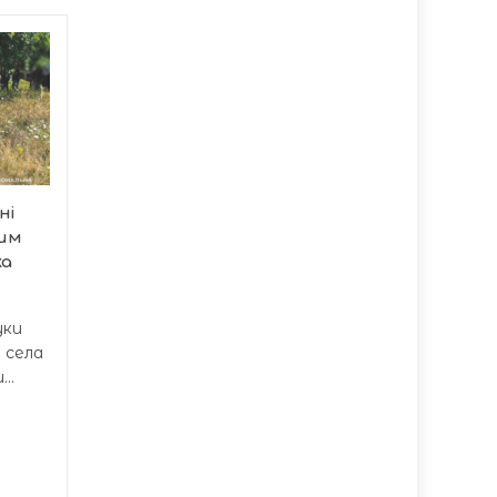
На Тернопільщині
07/08
07/08
водій купив фальшиві
14:07
права за 27 тисяч
12:37
У Борщові
правоохоронці зупинили
25-річного водія, який
ні
пред'явив фальшиві...
им
ка
уки
 села
..