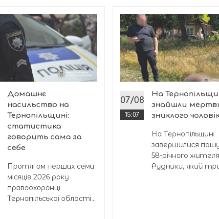
Домашнє
На Тернопільщи
07/08
насильство на
знайшли мертв
Тернопільщині:
15:07
зниклого чолові
статистика
На Тернопільщині
говорить сама за
завершилися пош
себе
58-річного жителя
Протягом перших семи
Рудники, який три.
місяців 2026 року
правоохоронці
Тернопільської області...