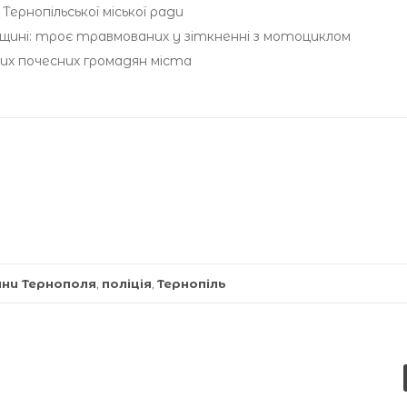
ернопільської міської ради
ині: троє травмованих у зіткненні з мотоциклом
вих почесних громадян міста
ини Тернополя
,
поліція
,
Тернопіль