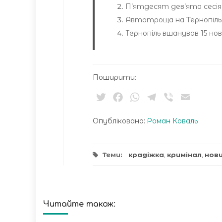
П’ятдесят дев’ята сесія Т
Автотроща на Тернопільщ
Тернопіль вшанував 15 но
Поширити:
Twitter
Facebook
WhatsApp
Telegram
Viber
Email
Опубліковано:
Роман Коваль
Теми:
крадіжка
,
кримінал
,
нов
Читайте також: