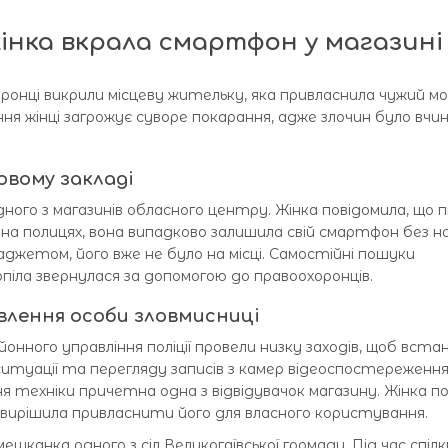
інка вкрала смартфон у магазині
оронці викрили місцеву жительку, яка привласнила чужий мо
я жінці загрожує суворе покарання, адже злочин було вчин
овому закладі
дного з магазинів обласного центру. Жінка повідомила, що п
 на полицях, вона випадково залишила свій смартфон без на
аджетом, його вже не було на місці. Самостійні пошуки
іла звернулася за допомогою до правоохоронців.
влення особи зловмисниці
онного управління поліції провели низку заходів, щоб вст
 ситуації та перегляду записів з камер відеоспостереженн
ня техніки причетна одна з відвідувачок магазину. Жінка п
 вирішила привласнити його для власного користування.
ешканка одного з сіл Великогаївської громади. Під час спілк