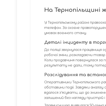
На Тернопільщині ж
У Тернопільському районі правоох
телефон. За скоєне правопорушенн
умовах воєнного стану.
Деталі інциденту в торг
До поліції звернулася працівниця о
робочої зміни, розкладаючи товар
Коли продавчиня повернулася за г
результату не дали, тому потерп
Розслідування та встано
Оперативники Тернопільського рай
обставини події. Завдяки аналізу
вдалося з’ясувати, що до зникнен
залишений без нагляду пристрій і
Зловмисницею виявилася 50-річна м