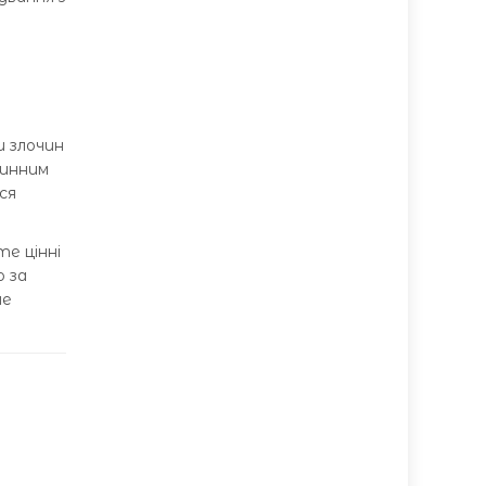
и злочин
чинним
ся
те цінні
о за
не