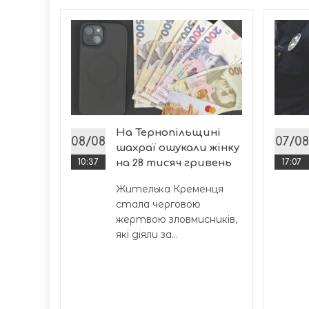
а
бласна
сунула
На Тернопільщині
08/08
07/08
шахраї ошукали жінку
10:37
на 28 тисяч гривень
17:07
Жителька Кременця
стала черговою
жертвою зловмисників,
які діяли за...