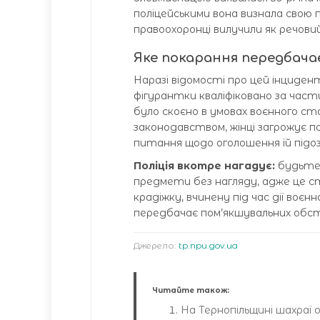
поліцейськими вона визнала свою
правоохоронці вилучили як речовий
Яке покарання передбача
Наразі відомості про цей інциден
фігурантки кваліфіковано за част
було скоєно в умовах воєнного ста
законодавством, жінці загрожує по
питання щодо оголошення їй підоз
Поліція вкотре нагадує:
будьте 
предмети без нагляду, адже це ст
крадіжку, вчинену під час дії воєн
передбачає пом’якшувальних обс
Джерело:
tp.npu.gov.ua
Читайте також:
На Тернопільщині шахраї 