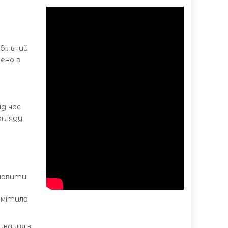
більний
ено в
ід час
гляду.
ановити
я
омітила
ування з