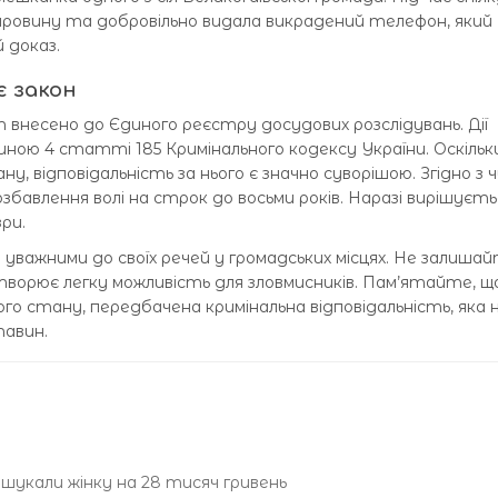
 провину та добровільно видала викрадений телефон, який
 доказ.
є закон
т внесено до Єдиного реєстру досудових розслідувань. Дії
иною 4 статті 185 Кримінального кодексу України. Оскільк
ну, відповідальність за нього є значно суворішою. Згідно з 
збавлення волі на строк до восьми років. Наразі вирішуєть
ри.
уважними до своїх речей у громадських місцях. Не залишай
ворює легку можливість для зловмисників. Пам’ятайте, щ
ного стану, передбачена кримінальна відповідальність, яка 
тавин.
ошукали жінку на 28 тисяч гривень