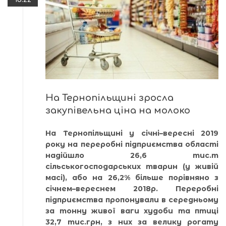
На Тернопільщині зросла
закупівельна ціна на молоко
На Тернопільщині у січні–вересні 2019
року на переробні підприємства області
надійшло 26,6 тис.т
сільськогосподарських тварин (у живій
масі), або на 26,2% більше порівняно з
січнем–вереснем 2018р. Переробні
підприємства пропонували в середньому
за тонну живої ваги худоби та птиці
32,7 тис.грн, з них за велику рогату