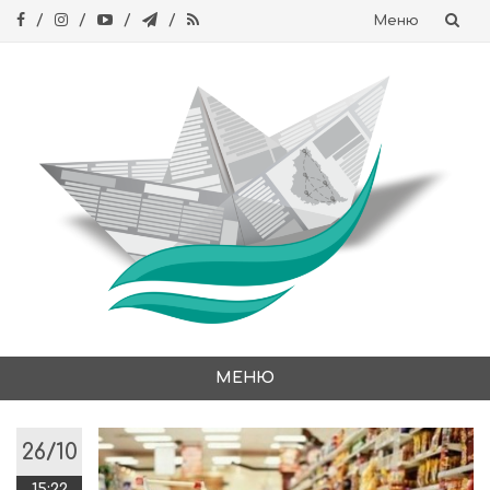
Меню
Skip
to
content
МЕНЮ
Skip
to
26/10
content
15:22