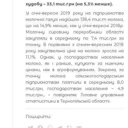
худобу – 33,1 тис.грн (на 5,3% менше).
У січні–вересні 2019 року на підприємства
молочної галузі надійшло 138,4 тис.т молока,
що на 14,9% менше, ніж у січні–вересні 2018р.
Молочну сировину переробники області
закупляли в середньому по 7,4 тис.грн за
тонну. В порівнянні з січнем–вереснем 2018
року закупівельна ціна на молоко зросла на
11,1%. Однак, у господарствах населення
молоко, як і раніше, купують за нижчими
цінами, ніж в агроформуваннях. Зокрема, за
тонну молока сільськогосподарським
підприємствам платили в середньому 8,0
тис.грн, господарствам населення – 4,9
тис.грн., – повідомляє Головне управління
статистики в Тернопільській області.
Поширити:
Twitter
Facebook
WhatsApp
Telegram
Viber
Email