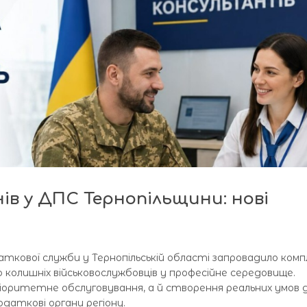
ів у ДПС Тернопільщини: нові
аткової служби у Тернопільській області запровадило комп
ю колишніх військовослужбовців у професійне середовище.
ріоритетне обслуговування, а й створення реальних умов 
даткові органи регіону.