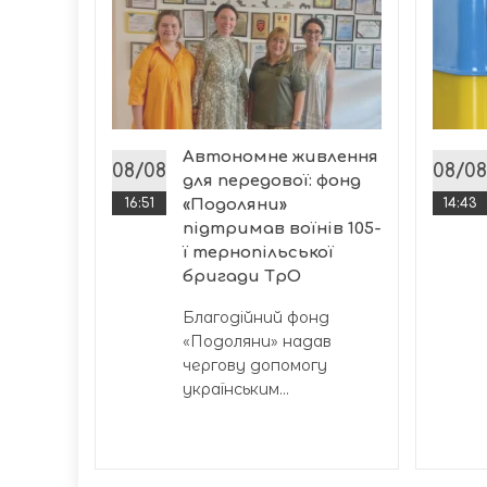
 за
Автономне живлення
х семи
08/08
08/08
для передової: фонд
16:51
«Подоляни»
14:43
підтримав воїнів 105-
ласті...
ї тернопільської
бригади ТрО
Благодійний фонд
«Подоляни» надав
чергову допомогу
українським...