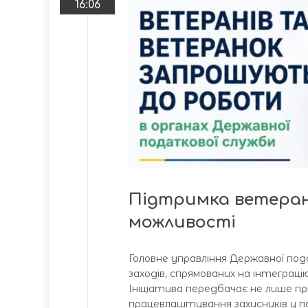
16:06
Підтримка ветеран
можливості
Головне управління Державної под
заходів, спрямованих на інтеграці
Ініціатива передбачає не лише п
працевлаштування захисників у по