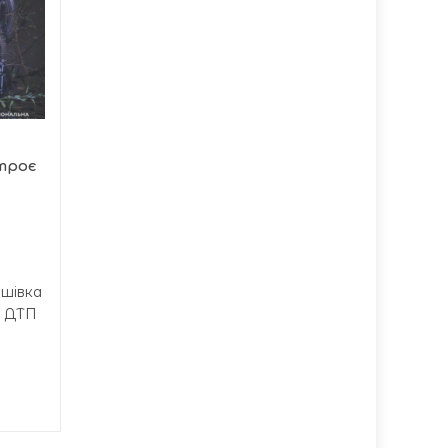
У Тернополі 102
07/08
07/08
талановиті учні
18:37
отримають
17:07
стипендії
Під час останньої сесії
Тернопільської міської
ради було ухвалено
 троє
важливе...
ашівка
а ДТП