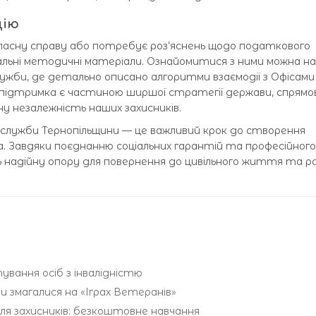
цію
ласну справу або потребує роз’яснень щодо податкового
альні методичні матеріали. Ознайомитися з ними можна на
ужби, де детально описано алгоритми взаємодії з Офісами
підтримка є частиною ширшої стратегії держави, спрямов
у незалежність наших захисників.
 служби Тернопільщини — це важливий крок до створення
. Завдяки поєднанню соціальних гарантій та професійного
надійну опору для повернення до цивільного життя та р
вання осіб з інвалідністю
 змагалися на «Іграх Ветеранів»
ля захисників: безкоштовне навчання