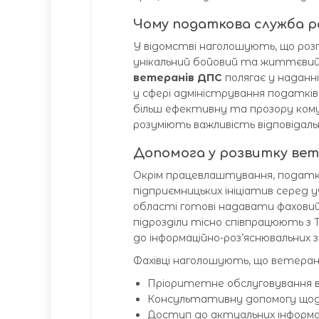
Чому податкова служба р
У відомстві наголошують, що розг
унікальний бойовий та життєвий 
ветеранів ДПС
полягає у наданн
у сфері адміністрування податкі
більш ефективну та прозору кому
розуміють важливість відповідаль
Допомога у розвитку вет
Окрім працевлаштування, податк
підприємницьких ініціатив серед 
області готові надавати фаховий 
підрозділи тісно співпрацюють з 
до інформаційно-роз’яснювальних з
Фахівці наголошують, що ветера
Пріоритетне обслуговування в 
Консультативну допомогу щод
Доступ до актуальних інформац