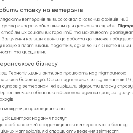
обить ставку на ветеранів
лядають ветеранів як висококваліфікованих фахівців, чий
досвід є надзвичайно цінним для державної служби.
Підтр
і стабільних соціальних гарантій та можливості реалізув
в. Залучення колишніх воїнів до роботи допоможе побудув
нікацію з платниками податків, адже вони як ніхто інший
ності та дисципліни.
еранського бізнесу
івці Тернопільщини активно працюють над підтримкою
учасників бойових дій. Офіси податкових консультантів ГУ
супровід ветеранам, які вирішили відкрити власну справу.
Тернопільською обласною військовою адміністрацією, долуч
аходів.
ни можуть розраховувати на:
усіх центрах надання послуг.
о особливостей оподаткування ветеранського бізнесу.
ійних матеріалів, які спрощують ведення звітності.