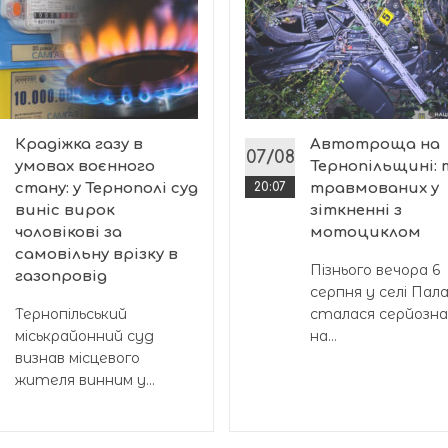
Крадіжка газу в
Автотроща на
07/08
умовах воєнного
Тернопільщині:
стану: у Тернополі суд
20:07
травмованих у
виніс вирок
зіткненні з
чоловікові за
мотоциклом
самовільну врізку в
Пізнього вечора 6
газопровід
серпня у селі Пал
Тернопільський
сталася серйозн
міськрайонний суд
на...
визнав місцевого
жителя винним у...