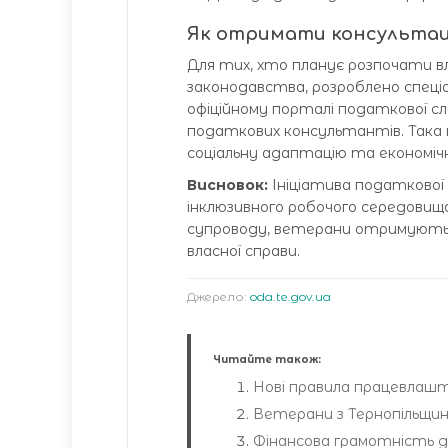
Як отримати консульта
Для тих, хто планує розпочати в
законодавства, розроблено спеці
офіційному порталі податкової сл
податкових консультантів. Така 
соціальну адаптацію та економічн
Висновок:
Ініціатива податкової
інклюзивного робочого середовища
супроводу, ветерани отримують 
власної справи.
Джерело:
oda.te.gov.ua
Читайте також:
Нові правила працевлашту
Ветерани з Тернопільщини
Фінансова грамотність д