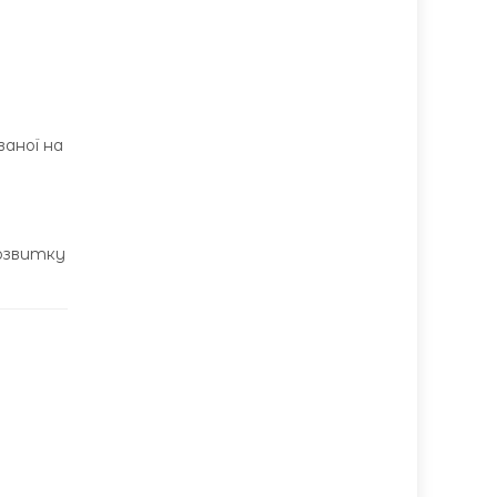
аної на
озвитку