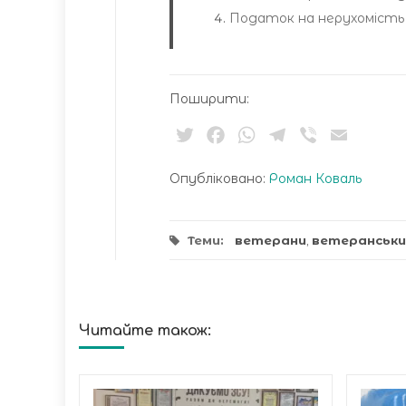
Податок на нерухомість 
Поширити:
Twitter
Facebook
WhatsApp
Telegram
Viber
Email
Опубліковано:
Роман Коваль
Теми:
ветерани
,
ветеранськи
Читайте також: