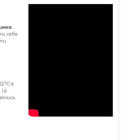
имка
ати себе
ати
 ДПС в
 Ці
аючись