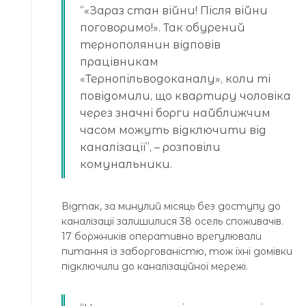
“«Зараз стан війни! Після війни
поговоримо!». Так обурений
тернополянин відповів
працівникам
«Тернопільводоканалу», коли ті
повідомили, що квартиру чоловіка
через значні борги найближчим
часом можуть відключити від
каналізації”, – розповіли
комунальники.
Відтак, за минулий місяць без доступу до
каналізації залишилися 38 осель споживачів.
17 боржників оперативно врегулювали
питання із заборгованістю, тож їхні домівки
підключили до каналізаційної мережі.