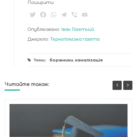
Поширити:
Twitter
Facebook
WhatsApp
Telegram
Viber
Email
Опубліковано:
Іван Газетний
Джерело:
Тернопільська газета
Теми:
боржники
,
каналізація
Читайте також: