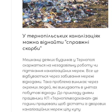
У тернопільських каналізаціях
можна віднайти “справжні
скарби”
Мешканці деяких будинків у Тернополі
скаржаться на незадовільну роботу чи
підтікання каналізаційних мереж. Все це
відбувається через забивання мережі
відходами. Така проблема виникає через
окремих людей, які викидають в унітаз
побутові відходи. До прикладу днями
працівники КП «Тернопільводоканал» дві
години працювали щоб дістати із дворових
каналізаційних мереж цілу купу