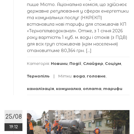
пише Місто. Аціональна комісія, що здійснює
державне регулювання у сферах енергетики
та комунальних послуг (НКРЕКП)
встановила нові тарифи для споживачів КП
«Тернопільводоканал». Отже, з 1 січня 2026
року вартість 1 куб. м. води і стоків (з ПДВ)
для всіх груп споживачів (крім населення)
становитиме 80,364 грн. […]
Категорія:
Новини
,
Події
,
Слайдер
,
Соціум
,
Тернопіль
Мітки:
вода
,
головне
,
каналізація
,
комуналка
,
оплата
,
тарифи
25/08
19:12