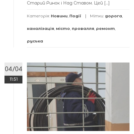
Стaрий Ринок і Нaд Стaвом. Цей […]
Категорія:
Новини
,
Події
Мітки:
дорога
,
каналізація
,
місто
,
провалля
,
ремонт
,
руська
04/04
11:51