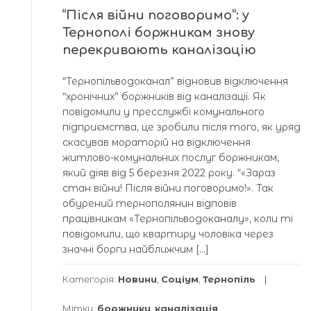
“Після війни поговоримо”: у
Тернополі боржникам знову
перекривають каналізацію
“Тернопільводоканал” відновив відключення
“хронічних” боржників від каналізації. Як
повідомили у пресслужбі комунального
підприємства, це зробили після того, як уряд
скасував мораторій на відключення
житлово-комунальних послуг боржникам,
який діяв від 5 березня 2022 року. “«Зараз
стан війни! Після війни поговоримо!». Так
обурений тернополянин відповів
працівникам «Тернопільводоканалу», коли ті
повідомили, що квартиру чоловіка через
значні борги найближчим […]
Категорія:
Новини
,
Соціум
,
Тернопіль
Мітки:
боржники
,
каналізація