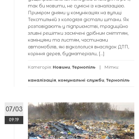
так би мовити, не сумісні із каналізацією.
Приміром днями у комунікаціях на вулиці
Текстильній з колодязя дістали штани. Як
розповідають у підприємстві, традиційно
зливні решітки засмічені дрібним сміттям,
камінцями та листям, частинами
автомобілів, які відкололися внаслідок ДТП,
коріння дерев, будматеріали, […]
Категорія:
Новини
,
Тернопіль
Мітки:
каналізація
,
комунальні служби
,
Тернопіль
07/03
09:19