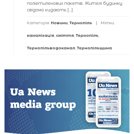
поліетиленових пакетів. Жителі будинку
свідомо кидають […]
Категорія:
Новини
,
Тернопіль
Мітки:
каналізація
,
сміття
,
Тернопіль
,
Тернопільводоканал
,
Тернопільщина