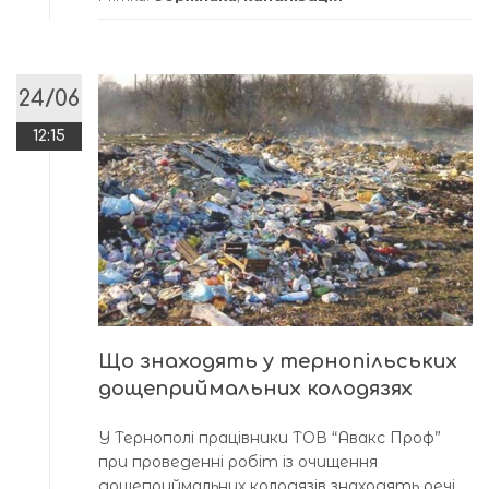
24/06
12:15
Що знаходять у тернопільських
дощеприймальних колодязях
У Тернополі працівники ТОВ “Авакс Проф”
при проведенні робіт із очищення
дощеприймальних колодязів знаходять речі,