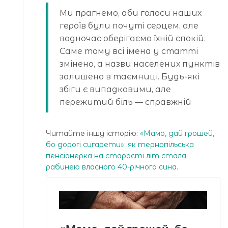
Ми прагнемо, аби голоси наших
героїв були почуті серцем, але
водночас оберігаємо їхній спокій.
Саме тому всі імена у статті
змінено, а назви населених пунктів
залишено в таємниці. Будь-які
збіги є випадковими, але
пережитий біль — справжній
Читайте іншу історію:
«Мамо, дай грошей,
бо дорогі сигарети»: як тернопільська
пенсіонерка на старості літ стала
рабинею власного 40-річного сина
.