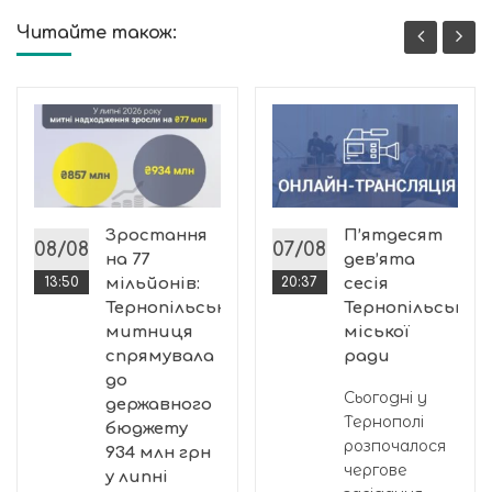
Читайте також:
Зростання
П’ятдесят
08/08
07/08
на 77
дев’ята
13:50
мільйонів:
20:37
сесія
Тернопільська
Тернопільської
митниця
міської
спрямувала
ради
до
Сьогодні у
державного
Тернополі
бюджету
розпочалося
934 млн грн
чергове
у липні