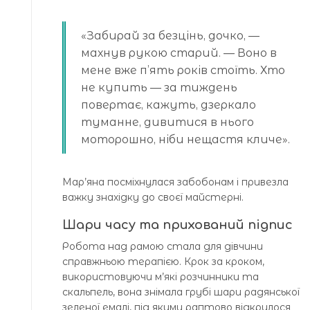
«Забирай за безцінь, дочко, —
махнув рукою старий. — Воно в
мене вже п’ять років стоїть. Хто
не купить — за тиждень
повертає, кажуть, дзеркало
туманне, дивитися в нього
моторошно, ніби нещастя кличе».
Мар’яна посміхнулася забобонам і привезла
важку знахідку до своєї майстерні.
Шари часу та прихований підпис
Робота над рамою стала для дівчини
справжньою терапією. Крок за кроком,
використовуючи м’які розчинники та
скальпель, вона знімала грубі шари радянської
зеленої емалі, під якими раптово відкрилося