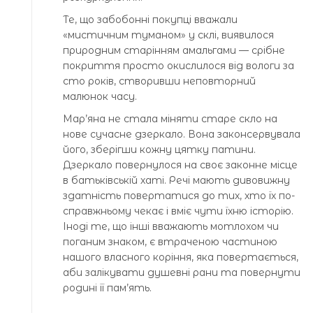
Те, що забобонні покупці вважали
«мистичним туманом» у склі, виявилося
природним старінням амальгами — срібне
покриття просто окислилося від вологи за
сто років, створивши неповторний
малюнок часу.
Мар’яна не стала міняти старе скло на
нове сучасне дзеркало. Вона законсервувала
його, зберігши кожну цятку патини.
Дзеркало повернулося на своє законне місце
в батьківській хаті. Речі мають дивовижну
здатність повертатися до тих, хто їх по-
справжньому чекає і вміє чути їхню історію.
Іноді те, що інші вважають мотлохом чи
поганим знаком, є втраченою частиною
нашого власного коріння, яка повертається,
аби залікувати душевні рани та повернути
родині її пам’ять.