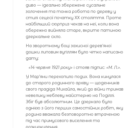
диво — ідеально збережене сусальне
золочення та тонка робота по дереву у
стилі сецесії початку ХХ століття. Проте
найбільший сюрприз чекав на неї, коли вона
обережно вийняла старе, вкрите патиною
дзеркальне скло.
На зворотному боці захисної дерев’яної
дошки липовим вугіллям було чітко написано
дату:
«14 червня 1921 року»
і стояв підпис:
«М. Л.»
.
У Мар’яни перехопило подих. Вона кинулася
до старого родинного архіву — щоденників
свого прадіда Михайла, який до війни тримав
невелику меблеву майстерню на Поділлі.
Збіг був абсолютним. Це дзеркало було
однією з його перших самостійних робіт, яку
родина вважала безповоротно втраченою
під час примусового виселення та
розкуркулення.