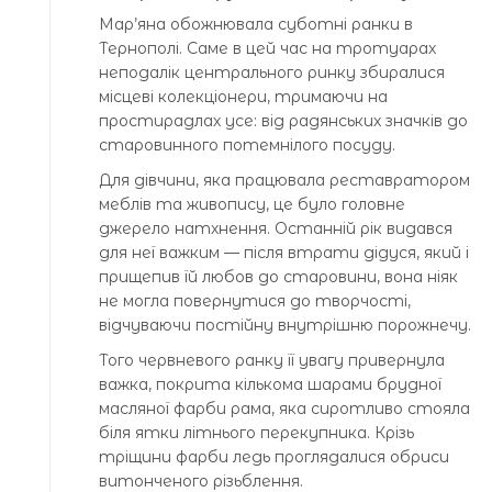
Мар’яна обожнювала суботні ранки в
Тернополі. Саме в цей час на тротуарах
неподалік центрального ринку збиралися
місцеві колекціонери, тримаючи на
простирадлах усе: від радянських значків до
старовинного потемнілого посуду.
Для дівчини, яка працювала реставратором
меблів та живопису, це було головне
джерело натхнення. Останній рік видався
для неї важким — після втрати дідуся, який і
прищепив їй любов до старовини, вона ніяк
не могла повернутися до творчості,
відчуваючи постійну внутрішню порожнечу.
Того червневого ранку її увагу привернула
важка, покрита кількома шарами брудної
масляної фарби рама, яка сиротливо стояла
біля ятки літнього перекупника. Крізь
тріщини фарби ледь проглядалися обриси
витонченого різьблення.