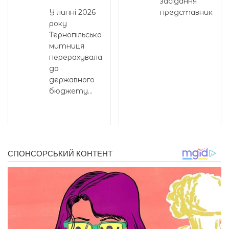
засідання
У липні 2026
представників...
року
Тернопільська
митниця
перерахувала
до
державного
бюджету...