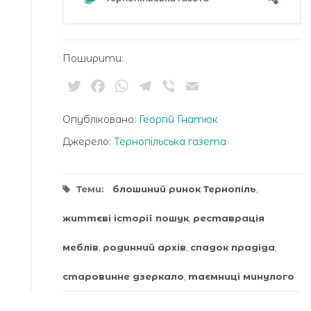
Поширити:
Twitter
Facebook
WhatsApp
Telegram
Viber
Email
Опубліковано:
Георгій Гнатюк
Джерело:
Тернопільська газета
Теми:
блошиний ринок Тернопіль
,
життєві історії пошук
,
реставрація
меблів
,
родинний архів
,
спадок прадіда
,
старовинне дзеркало
,
таємниці минулого