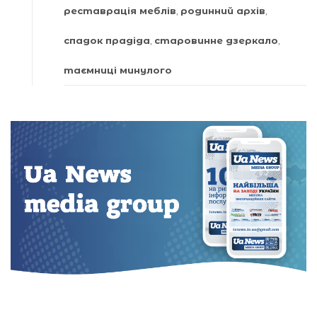
реставрація меблів
,
родинний архів
,
спадок прадіда
,
старовинне дзеркало
,
таємниці минулого