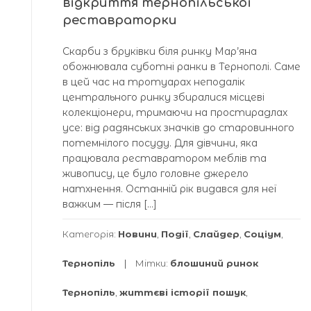
відкриття тернопільської
реставраторки
Скарби з бруківки біля ринку Мар’яна
обожнювала суботні ранки в Тернополі. Саме
в цей час на тротуарах неподалік
центрального ринку збиралися місцеві
колекціонери, тримаючи на простирадлах
усе: від радянських значків до старовинного
потемнілого посуду. Для дівчини, яка
працювала реставратором меблів та
живопису, це було головне джерело
натхнення. Останній рік видався для неї
важким — після […]
Категорія:
Новини
,
Події
,
Слайдер
,
Соціум
,
Тернопіль
Мітки:
блошиний ринок
Тернопіль
,
життєві історії пошук
,