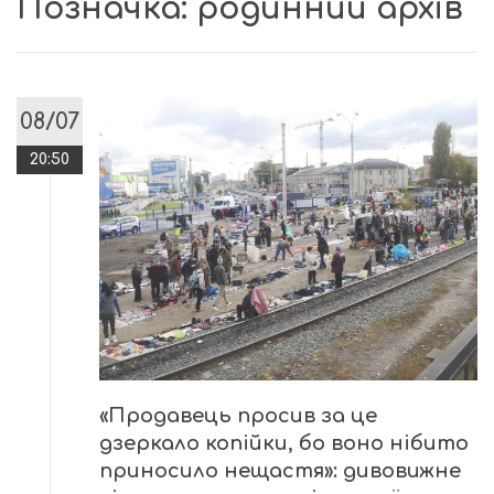
Позначка:
родинний архів
08/07
20:50
«Продавець просив за це
дзеркало копійки, бо воно нібито
приносило нещастя»: дивовижне