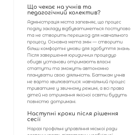
Що чекає на учнів та
педагогічний колектив?
Адміністрація міста запевняє, що процес
поділу закладу відбуватиметься поступово
та не створить перешкод для навчального
процесу. Основна мета змін — створити
більш комфортні умови для здобуття знань.
Після завершення юридичних процедур
обидві установи отримають власні
статути та зможуть автономно
планувати свою діяльність. Батькам учнів
не варто хвилюватися: навчальний процес
триватиме у звичному режимі, а всі права
дітей на отримання якісної освіти будуть
повністю дотримані.
Наступні кроки після рішення
сесії
Наразі профільні управління міської ради