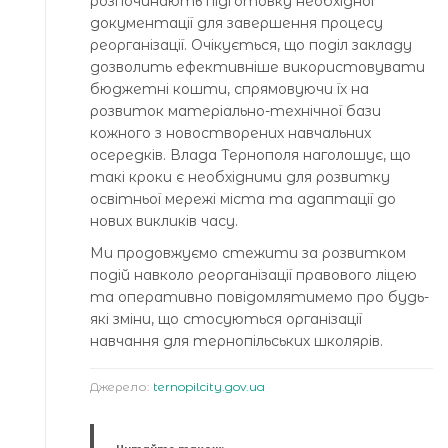
розпочинають підготовку необхідної
документації для завершення процесу
реорганізації. Очікується, що поділ закладу
дозволить ефективніше використовувати
бюджетні кошти, спрямовуючи їх на
розвиток матеріально-технічної бази
кожного з новостворених навчальних
осередків. Влада Тернополя наголошує, що
такі кроки є необхідними для розвитку
освітньої мережі міста та адаптації до
нових викликів часу.
Ми продовжуємо стежити за розвитком
подій навколо реорганізації правового ліцею
та оперативно повідомлятимемо про будь-
які зміни, що стосуються організації
навчання для тернопільських школярів.
Джерело:
ternopilcity.gov.ua