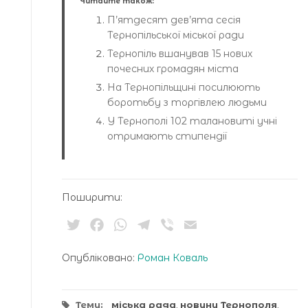
Читайте також:
П’ятдесят дев’ята сесія
Тернопільської міської ради
Тернопіль вшанував 15 нових
почесних громадян міста
На Тернопільщині посилюють
боротьбу з торгівлею людьми
У Тернополі 102 талановиті учні
отримають стипендії
Поширити:
Twitter
Facebook
WhatsApp
Telegram
Viber
Email
Опубліковано:
Роман Коваль
Теми:
міська рада
,
новини Тернополя
,