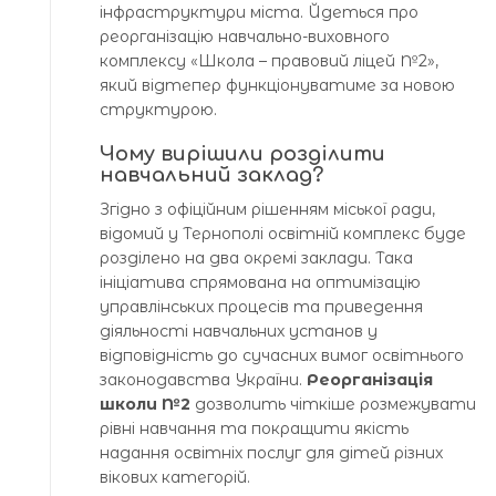
інфраструктури міста. Йдеться про
реорганізацію навчально-виховного
комплексу «Школа – правовий ліцей №2»,
який відтепер функціонуватиме за новою
структурою.
Чому вирішили розділити
навчальний заклад?
Згідно з офіційним рішенням міської ради,
відомий у Тернополі освітній комплекс буде
розділено на два окремі заклади. Така
ініціатива спрямована на оптимізацію
управлінських процесів та приведення
діяльності навчальних установ у
відповідність до сучасних вимог освітнього
законодавства України.
Реорганізація
школи №2
дозволить чіткіше розмежувати
рівні навчання та покращити якість
надання освітніх послуг для дітей різних
вікових категорій.