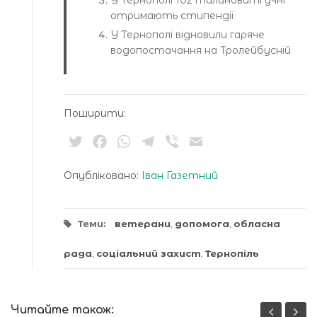
У Тернополі 102 талановиті учні
отримають стипендії
У Тернополі відновили гаряче
водопостачання на Тролейбусній
Поширити:
Twitter
Facebook
WhatsApp
Telegram
Viber
Email
Опубліковано:
Іван Газетний
Теми:
ветерани
,
допомога
,
обласна
рада
,
соціальний захист
,
Тернопіль
Читайте також: