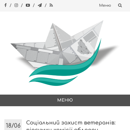
Меню
Skip
to
content
МЕНЮ
Skip
to
content
Соціальний захист ветеранів:
18/06