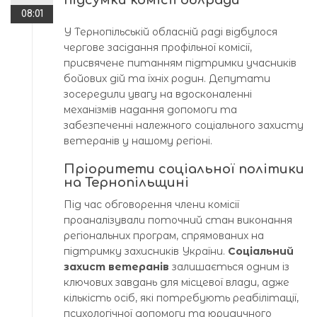
підсумки комісії облради
08:01
У Тернопільській обласній раді відбулося
чергове засідання профільної комісії,
присвячене питанням підтримки учасників
бойових дій та їхніх родин. Депутати
зосередили увагу на вдосконаленні
механізмів надання допомоги та
забезпеченні належного соціального захисту
ветеранів у нашому регіоні.
Пріоритети соціальної політики
на Тернопільщині
Під час обговорення члени комісії
проаналізували поточний стан виконання
регіональних програм, спрямованих на
підтримку захисників України.
Соціальний
захист ветеранів
залишається одним із
ключових завдань для місцевої влади, адже
кількість осіб, які потребують реабілітації,
психологічної допомоги та юридичного