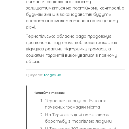
питання соціального захисту
залишатиметься на постійному контролі, а
будь-які зміни в законодавстві будуть
оперативно імплементовані на місцевому
рівні.
Тернопільська обласна рада продовжує
працювати над тим, щоб кожен захисник
відчував реальну підтримку громади, а
соціальні гарантії виконувалися в повному
обсязі.
Джерело:
tor.gov.ua
Читайте також:
Тернопіль вшанував 15 нових
почесних громадян міста
На Тернопільщині посилюють
боротьбу з торгівлею людьми