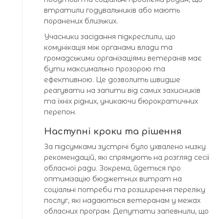
втратили годувальників або мають
поранених близьких.
Учасники засідання підкреслили, що
комунікація між органами влади та
громадськими організаціями ветеранів має
бути максимально прозорою та
ефективною. Це дозволить швидше
реагувати на запити від самих захисників
та їхніх рідних, уникаючи бюрократичних
перепон.
Наступні кроки та рішення
За підсумками зустрічі було ухвалено низку
рекомендацій, які спрямують на розгляд сесії
обласної ради. Зокрема, йдеться про
оптимізацію бюджетних витрат на
соціальні потреби та розширення переліку
послуг, які надаються ветеранам у межах
обласних програм. Депутати запевнили, що