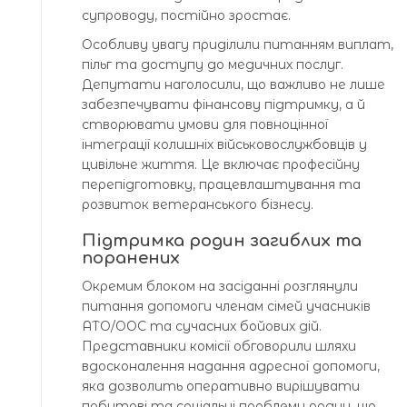
супроводу, постійно зростає.
Особливу увагу приділили питанням виплат,
пільг та доступу до медичних послуг.
Депутати наголосили, що важливо не лише
забезпечувати фінансову підтримку, а й
створювати умови для повноцінної
інтеграції колишніх військовослужбовців у
цивільне життя. Це включає професійну
перепідготовку, працевлаштування та
розвиток ветеранського бізнесу.
Підтримка родин загиблих та
поранених
Окремим блоком на засіданні розглянули
питання допомоги членам сімей учасників
АТО/ООС та сучасних бойових дій.
Представники комісії обговорили шляхи
вдосконалення надання адресної допомоги,
яка дозволить оперативно вирішувати
побутові та соціальні проблеми родин, що