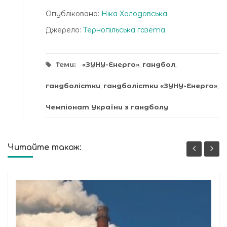
Опубліковано:
Ніка Холодовська
Джерело:
Тернопільська газета
Теми:
«ЗУНУ-Енерго»
,
гандбол
,
гандболістки
,
гандболістки «ЗУНУ-Енерго»
,
Чемпіонат України з гандболу
Читайте також: