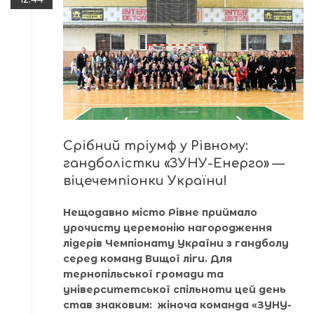
Срібний тріумф у Рівному:
гандболістки «ЗУНУ-Енерго» —
віцечемпіонки України!
Нещодавно місто Рівне приймало
урочисту церемонію нагородження
лідерів Чемпіонату України з гандболу
серед команд Вищої ліги. Для
тернопільської громади та
університетської спільноти цей день
став знаковим: жіноча команда «ЗУНУ-