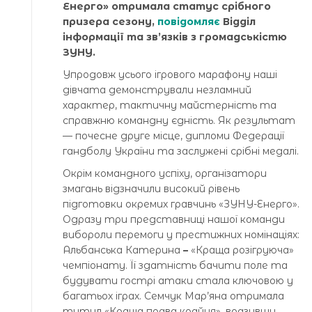
Енерго» отримала статус срібного
призера сезону,
повідомляє
Відділ
інформації та зв’язків з громадськістю
ЗУНУ.
Упродовж усього ігрового марафону наші
дівчата демонстрували незламний
характер, тактичну майстерність та
справжню командну єдність. Як результат
— почесне друге місце, дипломи Федерації
гандболу України та заслужені срібні медалі.
Окрім командного успіху, організатори
змагань відзначили високий рівень
підготовки окремих гравчинь «ЗУНУ-Енерго».
Одразу три представниці нашої команди
вибороли перемоги у престижних номінаціях:
Альбанська Катерина
–
«Краща розігруюча»
чемпіонату. Її здатність бачити поле та
будувати гострі атаки стала ключовою у
багатьох іграх. Семчук Мар’яна отримала
титул «Краща права крайня», вразивши