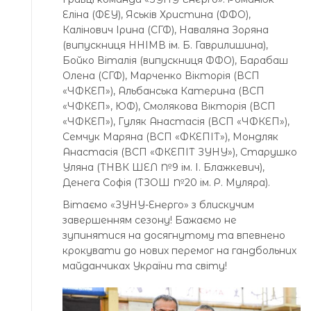
Еліна (ФЕУ), Яськів Христина (ФФО),
Калінович Ірина (СГФ), Наваляна Зоряна
(випускниця ННІМВ ім. Б. Гаврилишина),
Бойко Віталія (випускниця ФФО), Барабаш
Олена (СГФ), Марченко Вікторія (ВСП
«ЧФКЕП»), Альбанська Катерина (ВСП
«ЧФКЕП», ЮФ), Смолякова Вікторія (ВСП
«ЧФКЕП»), Гуляк Анастасія (ВСП «ЧФКЕП»),
Семчук Маряна (ВСП «ФКЕПІТ»), Мондляк
Анастасія (ВСП «ФКЕПІТ ЗУНУ»), Старушко
Уляна (ТНВК ШЕЛ №9 ім. І. Блажкевич),
Денега Софія (ТЗОШ №20 ім. Р. Муляра).
Вітаємо «ЗУНУ-Енерго» з блискучим
завершенням сезону! Бажаємо не
зупинятися на досягнутому та впевнено
крокувати до нових перемог на гандбольних
майданчиках України та світу!