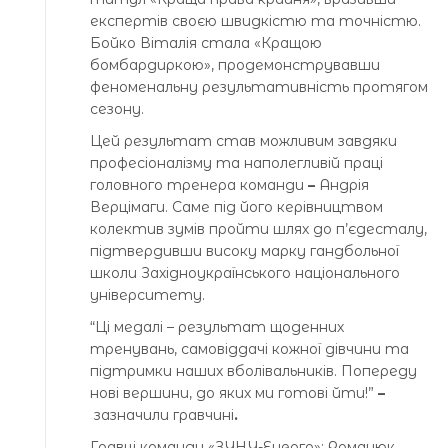
експертів своєю швидкістю та точністю.
Бойко Віталія стала «Кращою
бомбардиркою», продемонструвавши
феноменальну результативність протягом
сезону.
Цей результат став можливим завдяки
професіоналізму та наполегливій праці
головного тренера команди
–
Андрія
Верцімаги. Саме під його керівництвом
колектив зумів пройти шлях до п’єдесталу,
підтвердивши високу марку гандбольної
школи Західноукраїнського національного
університету.
“Ці медалі – результат щоденних
тренувань, самовіддачі кожної дівчини та
підтримки наших вболівальників. Попереду
нові вершини, до яких ми готові йти!”
–
зазначили гравчині
.
Гравці команди «ЗУНУ-Енерго»: Романюк