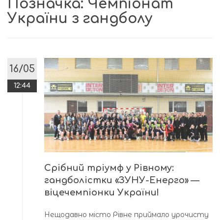
Позначка:
Чемпіонат
України з гандболу
16/05
12:44
Срібний тріумф у Рівному:
гандболістки «ЗУНУ-Енерго» —
віцечемпіонки України!
Нещодавно місто Рівне приймало урочисту