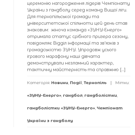
церемонію нагородження лідерів Чемпіонату
України з гандболу серед команд Вищої ліги.
Для тернопільської громади та
університетської спільноти цей день став
знаковим: жіноча команда «ЗУНУ-Енерго»
отримала статус срібного призера сезону,
повідомляє Відділ інформації та зв’язків з
громадськістю ЗУНУ. Упродовж усього
ігрового марафону наші дівчата
демонстрували незламний характер,
тактичну майстерність та справжню […]
Категорія:
Новини
,
Події
,
Тернопіль
Мітки:
«ЗУНУ-Енерго»
,
гандбол
,
гандболістки
,
гандболістки «ЗУНУ-Енерго»
,
Чемпіонат
України з гандболу