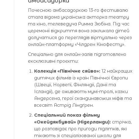
амбасадорка
Почесною амбасадоркою 13-го фестивалю
стала відома українська акторка театру
та кіно, телеведуча Римма Зюбіна. Під час
церемонії відкриття вона закликала дітей
долучатися до переглядів віртуально через
онлайн-платформу «Чілдрен Кінофесту».
Спеціально для онлайн-залів підготовлено
ексклюзивні проєкти:
Колекція «Північне сяйво»:
12 найкращих
дитячих фільмів із країн Північної Європи
(Швеції, Норвегії, Фінляндії, Данії та
Ісландії), де оживають мумі-тролі, казки
Андерсена, герої скандинавських міфів та
всесвіт Астрід Ліндґрен.
Спеціальний показ фільму
«Окейдякбувай» (Нідерланди):
стрічка,
що розповідає про пригоди підлітків, які
тікають зі спеціалізованої школи для