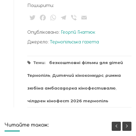
Поширити:
Twitter
Facebook
WhatsApp
Telegram
Viber
Email
Опубліковано:
Георгій Гнатюк
Джерело:
Тернопільська газета
Теми:
безкоштовні фільми для дітей
Тернопіль
,
Дитячий кіноконкурс
,
римма
зюбіна амбасадорка кінофестивалю
,
чілдрен кінофест 2026 тернопіль
Читайте також: