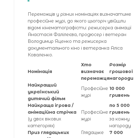
Переможців у різних номінаціях визначатиме
професійне журі, до якого цьогоріч увійшли
відомі кінематографісти: режисерка анімації
Анастасія Фалілеєва, продюсер і ветеран
Володимир Яценко та режисерка
документального кіно і ветеранка Аліса
Коваленко.
Хто
Розмір
Номінація
визначає
грошової
переможця
нагороди
Найкращий
Професійне
10 000
український
журі
гривень
дитячий фільм
Найкраща ігрова /
по 5 000
анімаційна стрічка
Професійне
гривень
(у двох вікових
журі
за кожну
категоріях)
нагороду
Приз глядацьких
Глядацьке
7 000