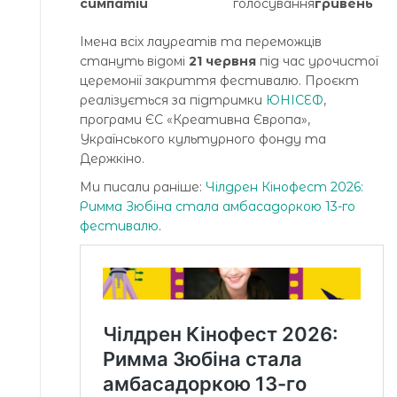
симпатій
голосування
гривень
Імена всіх лауреатів та переможців
стануть відомі
21 червня
під час урочистої
церемонії закриття фестивалю. Проєкт
реалізується за підтримки
ЮНІСЕФ
,
програми ЄС «Креативна Європа»,
Українського культурного фонду та
Держкіно.
Ми писали раніше:
Чілдрен Кінофест 2026:
Римма Зюбіна стала амбасадоркою 13-го
фестивалю
.