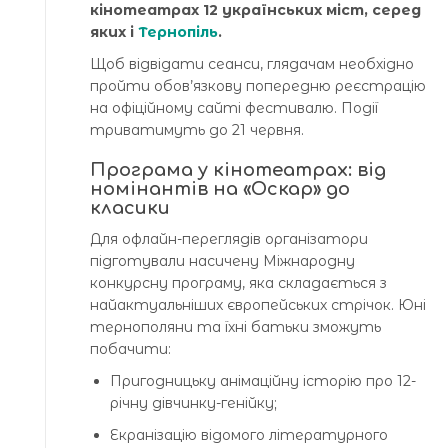
кінотеатрах 12 українських міст, серед
яких і
Тернопіль
.
Щоб відвідати сеанси, глядачам необхідно
пройти обов’язкову попередню реєстрацію
на офіційному сайті фестивалю. Події
триватимуть до 21 червня.
Програма у кінотеатрах: від
номінантів на «Оскар» до
класики
Для офлайн-переглядів організатори
підготували насичену Міжнародну
конкурсну програму, яка складається з
найактуальніших європейських стрічок. Юні
тернополяни та їхні батьки зможуть
побачити:
Пригодницьку анімаційну історію про 12-
річну дівчинку-генійку;
Екранізацію відомого літературного