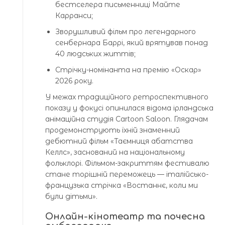
бестселера письменниці Майте
Карранси;
Зворушливий фільм про легендарного
сенбернара Баррі, який врятував понад
40 людських життів;
Стрічку-номінанта на премію «Оскар»
2026 року.
У межах традиційного ретроспективного
показу у фокусі опинилася відома ірландська
анімаційна студія Cartoon Saloon. Глядачам
продемонструють їхній знаменний
дебютний фільм «Таємниця абатства
Келлс», заснований на національному
фольклорі. Фільмом-закриттям фестивалю
стане торішній переможець — італійсько-
французька стрічка «Востаннє, коли ми
були дітьми».
Онлайн-кінотеатр та почесна