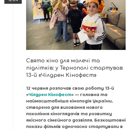
Свято кіно для малечі та
підлітків: у Тернополі стартував
13-й «Чілдрен Кінофест»
12 червня розпочав свою роботу 13-й
«
Чілдрен Кінофест
» — головна та
наймасштабніша кіноподія України,
створена для виховання нового
покоління кіноглядачів та розвитку
якісного сімейного дозвілля. Безкоштовні
покази фільмів одночасно стартували в