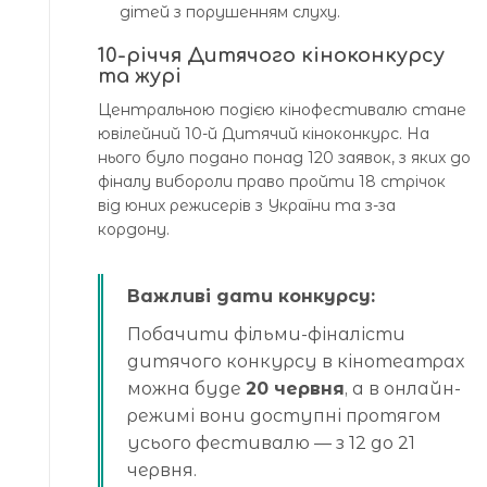
дітей з порушенням слуху.
10-річчя Дитячого кіноконкурсу
та журі
Центральною подією кінофестивалю стане
ювілейний 10-й Дитячий кіноконкурс. На
нього було подано понад 120 заявок, з яких до
фіналу вибороли право пройти 18 стрічок
від юних режисерів з України та з-за
кордону.
Важливі дати конкурсу:
Побачити фільми-фіналісти
дитячого конкурсу в кінотеатрах
можна буде
20 червня
, а в онлайн-
режимі вони доступні протягом
усього фестивалю — з 12 до 21
червня.