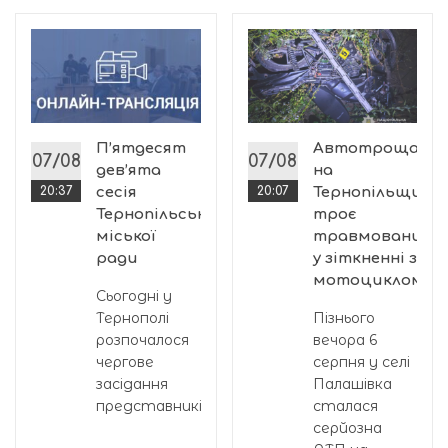
:
х
П’ятдесят
Автотроща
07/08
07/08
дев’ята
на
20:37
сесія
20:07
Тернопільщині:
Тернопільської
троє
міської
травмованих
ради
у зіткненні з
мотоциклом
Сьогодні у
Тернополі
Пізнього
розпочалося
вечора 6
чергове
серпня у селі
засідання
Палашівка
представників...
сталася
серйозна