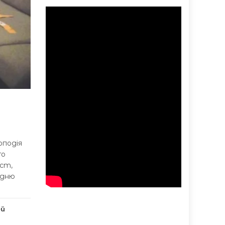
оподія
го
іст,
едню
ей