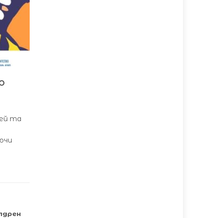
о
тей та
аючи
ілдрен