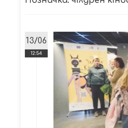
Позначка:
чілдрен кін
13/06
12:54