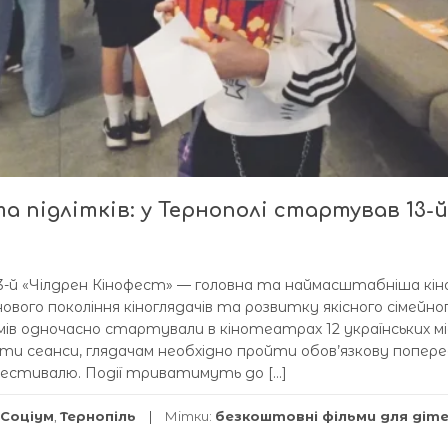
та підлітків: у Тернополі стартував 13-й
13-й «Чілдрен Кінофест» — головна та наймасштабніша кін
ового покоління кіноглядачів та розвитку якісного сімейно
ьмів одночасно стартували в кінотеатрах 12 українських м
ідати сеанси, глядачам необхідно пройти обов’язкову попер
фестивалю. Події триватимуть до […]
Соціум
,
Тернопіль
Мітки:
безкоштовні фільми для діт