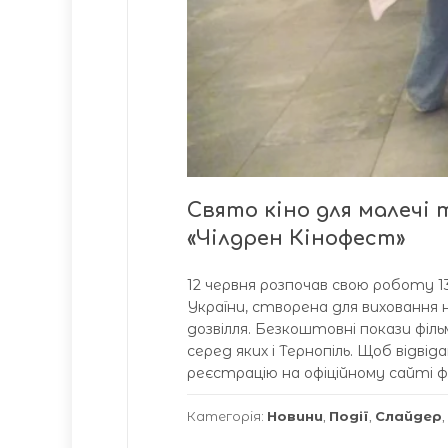
Свято кіно для малечі 
«Чілдрен Кінофест»
12 червня розпочав свою роботу 
України, створена для виховання н
дозвілля. Безкоштовні покази філ
серед яких і Тернопіль. Щоб відв
реєстрацію на офіційному сайті 
Категорія:
Новини
,
Події
,
Слайдер
,