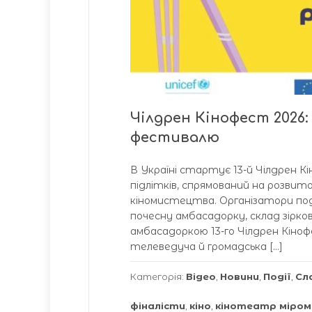
Чілдрен Кінофест 2026
фестивалю
В Україні стартує 13-й Чілдрен 
підлітків, спрямований на розвит
кіномистецтва. Організатори поді
почесну амбасадорку, склад зірко
амбасадоркою 13-го Чілдрен Кіно
телеведуча й громадська […]
Категорія:
Відео
,
Новини
,
Події
,
Сл
фіналісти
,
кіно
,
кінотеатр міром