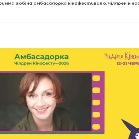
римма зюбіна амбасадорка кінофестивалю
,
чілдрен кін