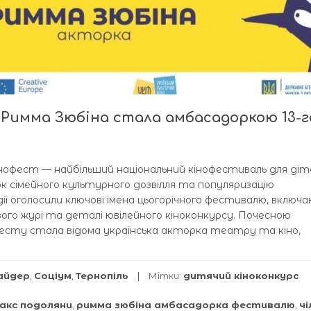
: Римма Зюбіна стала амбасадоркою 13-г
Кінофест — найбільший національний кінофестиваль для ді
ок сімейного культурного дозвілля та популяризацію
ї оголосили ключові імена цьогорічного фестивалю, включ
вого журі та деталі ювілейного кіноконкурсу. Почесною
фесту стала відома українська акторка театру та кіно,
айдер
,
Соціум
,
Тернопіль
Мітки:
дитячий кіноконкурс
акс подоляни
,
римма зюбіна амбасадорка фестивалю
,
ч