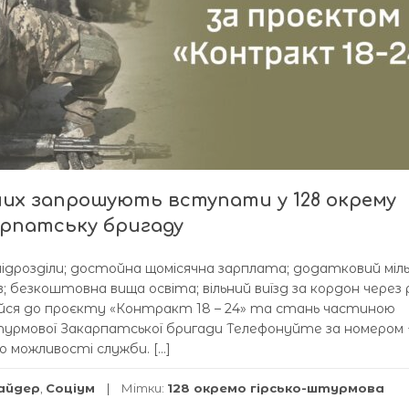
очих запрошують вступати у 128 окрему
арпатську бригаду
 підрозділи; достойна щомісячна зарплата; додатковий міл
в; безкоштовна вища освіта; вільний виїзд за кордон через р
йся до проєкту «Контракт 18 – 24» та стань частиною
штурмової Закарпатської бригади Телефонуйте за номером 
о можливості служби. […]
айдер
,
Соціум
Мітки:
128 окремо гірсько-штурмова