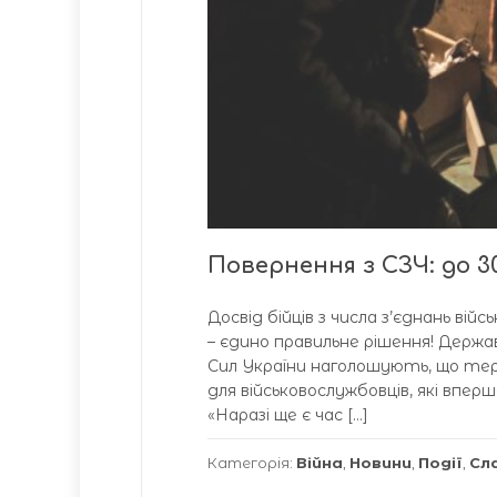
Повернення з СЗЧ: до 3
Досвід бійців з числа з’єднань ві
– єдино правильне рішення! Держа
Сил України наголошують, що терм
для військовослужбовців, які впер
«Наразі ще є час […]
Категорія:
Війна
,
Новини
,
Події
,
Сл