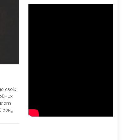
о своїх
ойних
иплат
 року: