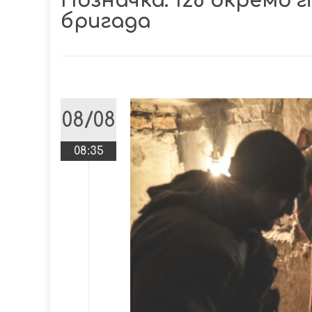
Позначка:
128 окремо 
бригада
08/08
08:35