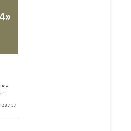
ьйон
ік;
+380 50