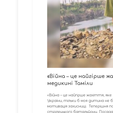
«Війна – це найгірше жа
медикині Таміли
«Війна – це найгірше жахіття, як
України, тільки б моя дитина не б
мотивація захисниці. Теперішня 
стрілецького батальйону. Посада о