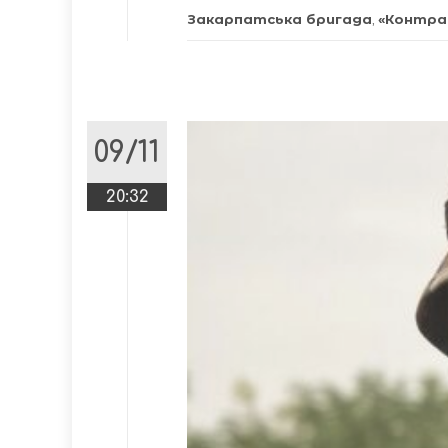
Закарпатська бригада
,
«Контра
09/11
20:32