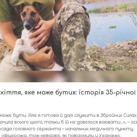
хіття, яке може бути»: історія 35-річної
е може бути. Але я готова й далі служити в Збройних Силах
ачила всього цього, тільки б їй не довелося воювати…», – о
посада головного сержанта – начальник медичного пункту
фіцерська, тож невдовзі, як повідомили у з’єднанні,