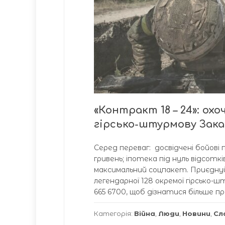
«Контракт 18 – 24»: ох
гірсько-штурмову Зак
Серед переваг: досвідчені бойові
гривень; іпотека під нуль відсоткі
максимальний соцпакет. Приєдну
легендарної 128 окремої гірсько-
665 6700, щоб дізнатися більше пр
Категорія:
Війна
,
Люди
,
Новини
,
Сл