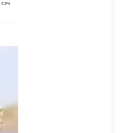
 СЗЧ
,