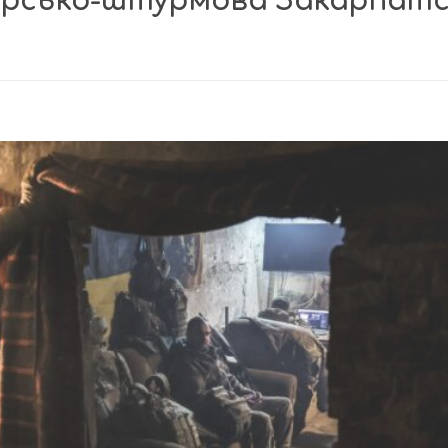
гірсько-штурмова Закарпат