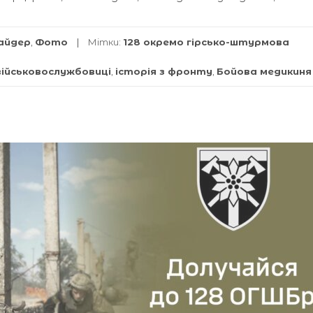
айдер
,
Фото
Мітки:
128 окремо гірсько-штурмова
військовослужбовиці
,
історія з фронту
,
Бойова медикиня