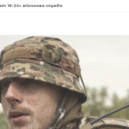
кт 18-24»
,
військова служба