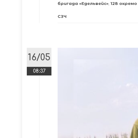
бригада «Едельвейс»
,
128 окремо
СЗЧ
16/05
08:37