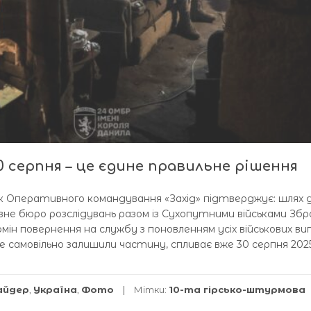
0 серпня – це єдине правильне рішення
йськ Оперативного командування «Захід» підтверджує: шлях д
вне бюро розслідувань разом із Сухопутними військами Збр
ін повернення на службу з поновленням усіх військових в
ше самовільно залишили частину, спливає вже 30 серпня 2025
айдер
,
Україна
,
Фото
Мітки:
10-та гірсько-штурмова