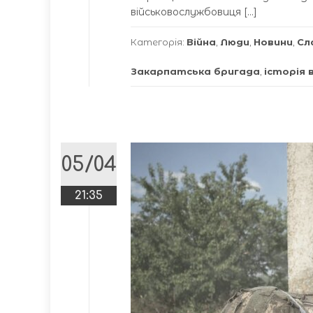
військовослужбовиця […]
Категорія:
Війна
,
Люди
,
Новини
,
Сл
Закарпатська бригада
,
історія 
05/04
21:35