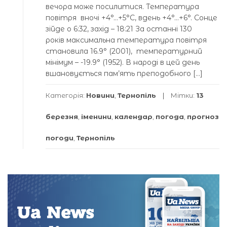
вечора може посилитися. Температура
повітря вночі +4°…+5°С, вдень +4°…+6°. Сонце
зійде о 6:32, захід – 18:21 За останні 130
років максимальна температура повітря
становила 16.9° (2001), температурний
мінімум – -19.9° (1952). В народі в цей день
вшановується пам’ять преподобного […]
Категорія:
Новини
,
Тернопіль
Мітки:
13
березня
,
іменини
,
календар
,
погода
,
прогноз
погоди
,
Тернопіль