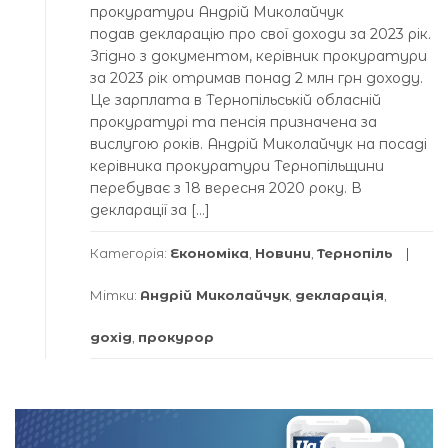
прокуратури Андрій Миколайчук
подав декларацію про свої доходи за 2023 рік.
Згідно з документом, керівник прокуратури
за 2023 рік отримав понад 2 млн грн доходу.
Це зарплата в Тернопільській обласній
прокуратурі та пенсія призначена за
вислугою років. Андрій Миколайчук на посаді
керівника прокуратури Тернопільщини
перебуває з 18 вересня 2020 року. В
декларації за […]
Категорія:
Економіка
,
Новини
,
Тернопіль
Мітки:
Андрій Миколайчук
,
декларація
,
дохід
,
прокурор