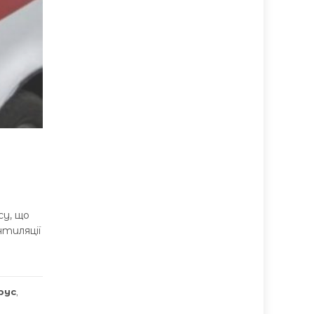
су, що
нтиляції
а
рус
,