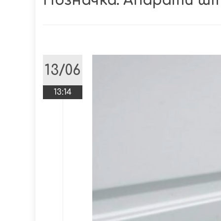
Позначка:
Апарати шт
13/06
13:14