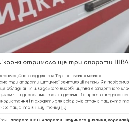
 лікарня отримала ще три апарати ШВЛ
німаційного відділення Тернопільської міської
бано три апарати штучної вентиляції легень. Як повідомив
, це обладнання шведського виробництва експертного кла
кам як з дорослими, так і з дітьми. Апарати штучної ве
користання і підходять для всіх рівнів станів пацієнта т
ка пацієнта в іншу точку […]
ітки:
апарат ШВЛ
,
Апарати штучного дихання
,
коронаві