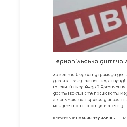
Тернопільська дитяча
За кошти бюджету громади для реа
дитячої комунальної лікарні прид
головний лікар Андрій Артимович
дасть можливість працювати меди
легень мають широкий діапазон ви
можуть транспортуватися від ліж
Категорія:
Новини
,
Тернопіль
М