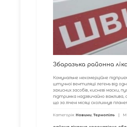
Збаразька районна лі
Комунальне некомерційне підприє
штучної вентиляції легень від одн
захисних засобів, кисневі маски,
підтримка надзвичайно важлива, ад
що за лічені місяці сколихнув план
Категорія:
Новини
,
Тернопіль
М
района лікарня
,
коронавірус
,
обл