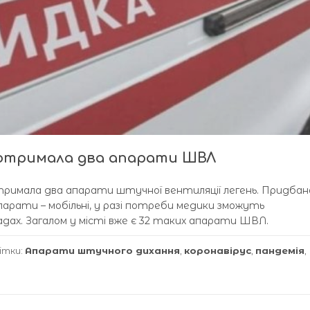
я отримала два апарати ШВЛ
отримала два апарати штучної вентиляції легень. Придбан
арати – мобільні, у разі потреби медики зможуть
ладах. Загалом у місті вже є 32 таких апарати ШВЛ.
ітки:
Апарати штучного дихання
,
коронавірус
,
пандемія
,