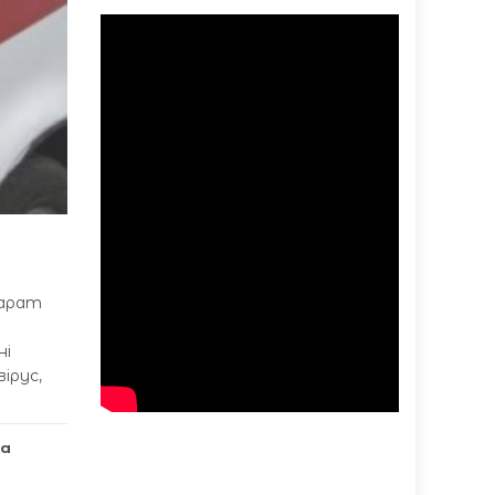
парат
ні
ірус,
ка