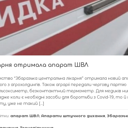
карня отримала апарат ШВЛ
мство “Збаразька центральна лікарня” отримала новий а
ого з агрохолдингів. Також аграрії передали чергову партію
 пульсоксиметр, безконтактний термометр. Для медиків ни
же коли є необхідні засоби для боротьби з Covid-19, то й в
ету, уже не такий […]
ітки:
апарат ШВЛ
,
Апарати штучного дихання
,
Збаразь
аднання
,
Тернопільщина