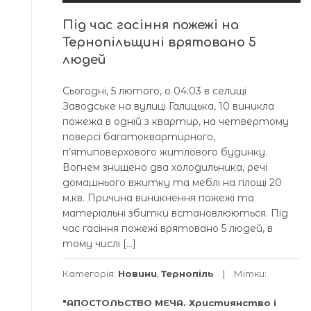
Під час гасіння пожежі на
Тернопільщині врятовано 5
людей
Сьогодні, 5 лютого, о 04:03 в селищі
Заводське на вулиці Галицька, 10 виникла
пожежа в одній з квартир, на четвертому
поверсі багатоквартирного,
п’ятиповерхового житлового будинку.
Вогнем знищено два холодильника, речі
домашнього вжитку та меблі на площі 20
м.кв. Причина виникнення пожежі та
матеріальні збитки встановлюються. Під
час гасіння пожежі врятовано 5 людей, в
тому числі […]
Категорія:
Новини
,
Тернопіль
Мітки:
"АПОСТОЛЬСТВО МЕЧА. Християнство і