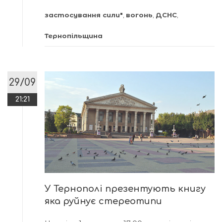
застосування сили"
,
вогонь
,
ДСНС
,
Тернопільщина
29/09
21:21
У Тернополі презентують книгу
яка руйнує стереотипи