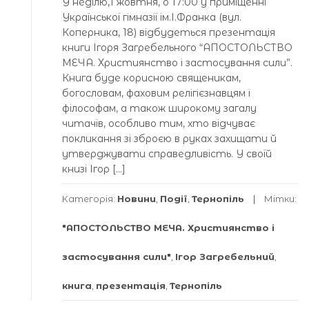
У неділю,1 жовтня, о 17:00 у приміщенні
Української гімназії ім.І.Франка (вул.
Коперника, 18) відбудеться презентація
книги Ігоря Загребельного “АПОСТОЛЬСТВО
МЕЧА. Християнство і застосування сили”.
Книга буде корисною священикам,
богословам, фаховим релігієзнавцям і
філософам, а також широкому загалу
читачів, особливо тим, хто відчуває
покликання зі зброєю в руках захищати й
утверджувати справедливість. У своїй
книзі Ігор […]
Категорія:
Новини
,
Події
,
Тернопіль
Мітки:
"АПОСТОЛЬСТВО МЕЧА. Християнство і
застосування сили"
,
Ігор Загребельний
,
книга
,
презентація
,
Тернопіль