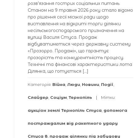
розв’язання гострих соціальних питань.
Станом на 9 травня 2026 року стало відомо
про рішення сесії міської ради щодо
виставлення на відкриті торги ділянки
несільськогосподарського призначення на
вулиці Василя Стуса. Продаж
відбуватиметься через державну систему
«Прозорро. Продажі», що гарантує
прозорість та конкурентність процесу.
Технічні та фінансові характеристики лота
Ділянка, що готується […]
Категорія:
Війна
,
Люди
,
Новини
,
Події
,
Слайдер
,
Соціум
,
Тернопіль
Мітки:
аукціон землі Тернопіль Стуса
,
допомога
постраждалим від ракетного удару
Стуса 8
,
продаж ділянки під забудову