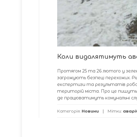
Коли видалятимуть ава
Протягом 25 та 26 лютого у зеле
загрожують безпеці перехожих. Рі
експертизи та результатів роботи
територій міста. Про це пишуть в
де працюватимуть комунальні сл
Категорія:
Новини
Мітки:
аварі