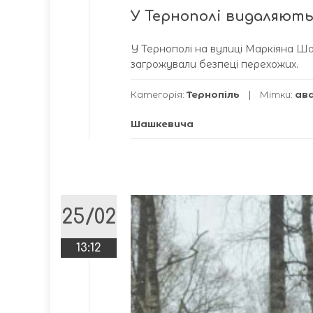
У Тернополі видаляют
У Тернополі на вулиці Маркіяна Ш
загрожували безпеці перехожих.
Категорія:
Тернопіль
Мітки:
ава
Шашкевича
25/02
13:12