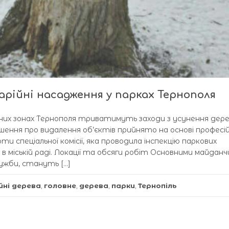
рійні насадження у парках Тернополя
них зонах Тернополя триватимуть заходи з усунення дере
шення про видалення об’єктів прийнято на основі професій
 спеціальної комісії, яка проводила інспекцію паркових
 міській раді. Локації та обсяги робіт Основними майданч
ужби, стануть […]
йні дерева
,
головне
,
дерева
,
парки
,
Тернопіль