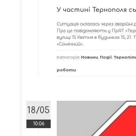
У частині Тернополя сь
Ситуація склалась через аварійні
Про це повідомляють у ПрАТ «Терн
вулиці 15 Квітня в будинках 15, 21
«Сонячний».
Категорія:
Новини
,
Події
,
Тернопіл
роботи
18/05
10:06