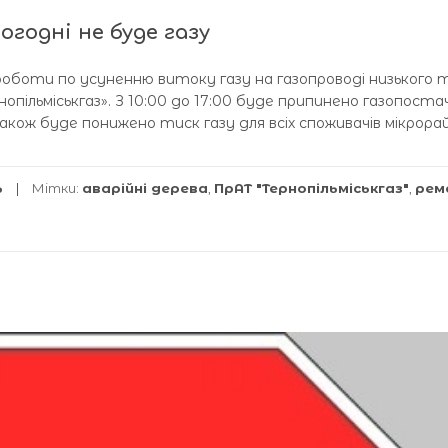
огодні не буде газу
 роботи по усуненню витоку газу на газопроводі низького 
опільміськгаз». З 10:00 до 17:00 буде припинено газопоста
. Також буде понижено тиск газу для всіх споживачів мікрора
ь
Мітки:
аварійні дерева
,
ПрАТ "Тернопільміськгаз"
,
рем