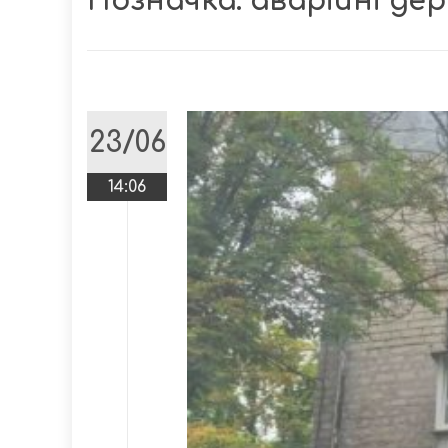
Позначка:
аварійні де
23/06
14:06