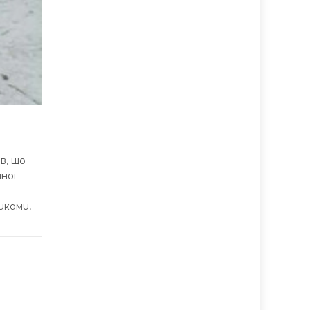
в, що
ної
иками,