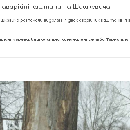
ь аварійні каштани на Шашкевича
ашкевича розпочали видалення двох аварійних каштанів, які
рійні дерева
,
благоустрій
,
комунальні служби
,
Тернопіль
,