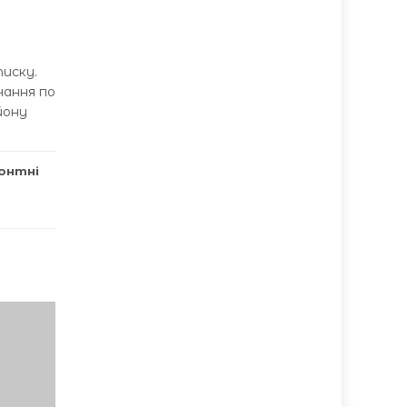
тиску.
чання по
йону
онтні