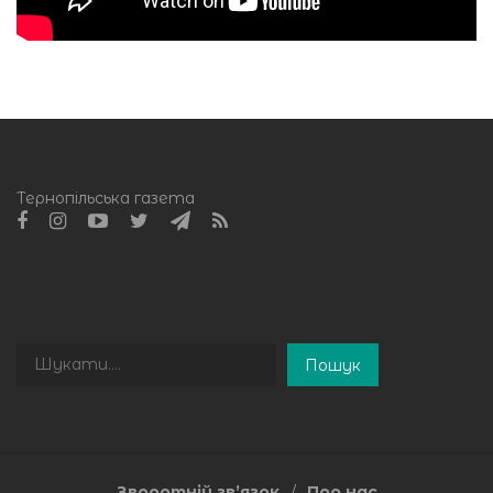
Тернопільська газета
Пошук
Пошук
Зворотній зв’язок
Про нас