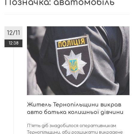
Позначка:
аватомобіль
12/11
12:38
Житель Тернопільщини викрав
авто батька колишньої дівчини
П’ять діб знадобилося оперативникам
Тернопільщини, аби розшукати викрадене