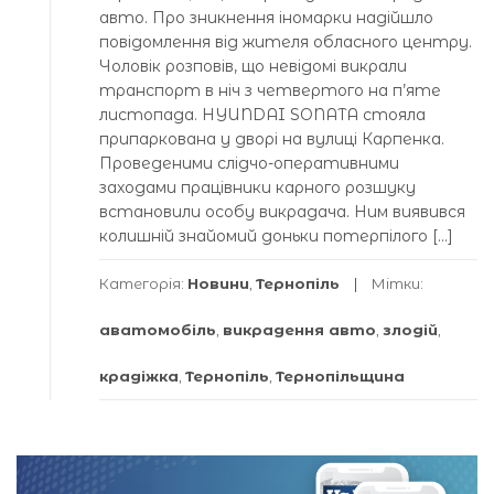
авто. Про зникнення іномарки надійшло
повідомлення від жителя обласного центру.
Чоловік розповів, що невідомі викрали
транспорт в ніч з четвертого на п’яте
листопада. HYUNDAI SONATA стояла
припаркована у дворі на вулиці Карпенка.
Проведеними слідчо-оперативними
заходами працівники карного розшуку
встановили особу викрадача. Ним виявився
колишній знайомий доньки потерпілого […]
Категорія:
Новини
,
Тернопіль
Мітки:
аватомобіль
,
викрадення авто
,
злодій
,
крадіжка
,
Тернопіль
,
Тернопільщина