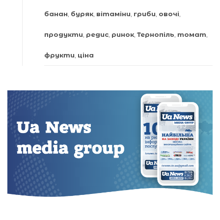
банан
,
буряк
,
вітаміни
,
гриби
,
овочі
,
продукти
,
редис
,
ринок
,
Тернопіль
,
томат
,
фрукти
,
ціна