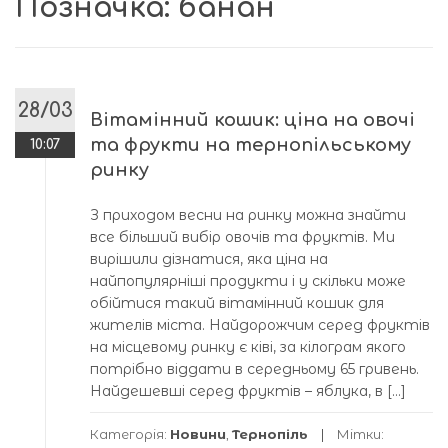
Позначка:
банан
28/03
Вітамінний кошик: ціна на овочі
та фрукти на тернопільському
10:07
ринку
З приходом весни на ринку можна знайти
все більший вибір овочів та фруктів. Ми
вирішили дізнатися, яка ціна на
найпопулярніші продукти і у скільки може
обійтися такий вітамінний кошик для
жителів міста. Найдорожчим серед фруктів
на місцевому ринку є ківі, за кілограм якого
потрібно віддати в середньому 65 гривень.
Найдешевші серед фруктів – яблука, в […]
Категорія:
Новини
,
Тернопіль
Мітки: