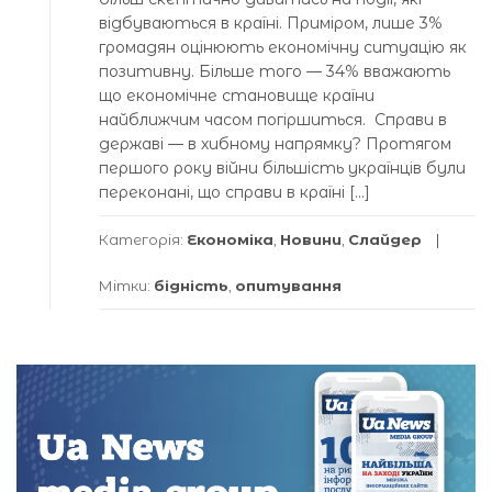
відбуваються в країні. Приміром, лише 3%
громадян оцінюють економічну ситуацію як
позитивну. Більше того — 34% вважають
що економічне становище країни
найближчим часом погіршиться. Справи в
державі — в хибному напрямку? Протягом
першого року війни більшість українців були
переконані, що справи в країні […]
Категорія:
Економіка
,
Новини
,
Слайдер
Мітки:
бідність
,
опитування