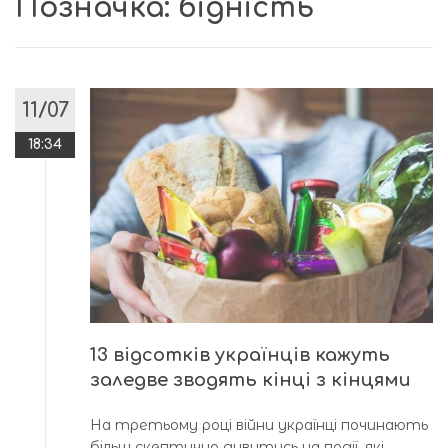
Позначка:
бідність
11/07
18:34
13 відсотків українців кажуть
заледве зводять кінці з кінцями
На третьому році війни українці починають
більш скептично дивитись на події, які