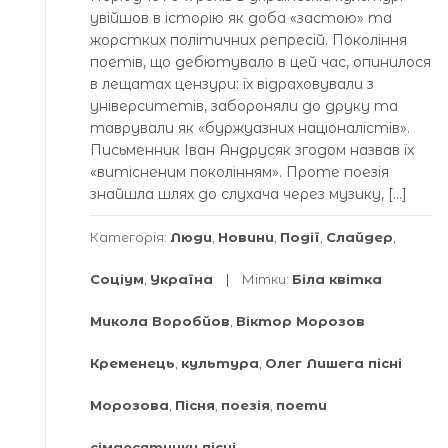
увійшов в історію як доба «застою» та
жорстких політичних репресій. Покоління
поетів, що дебютувало в цей час, опинилося
в лещатах цензури: їх відраховували з
університетів, забороняли до друку та
таврували як «буржуазних націоналістів».
Письменник Іван Андрусяк згодом назвав їх
«витісненим поколінням». Проте поезія
знайшла шлях до слухача через музику, […]
Категорія:
Люди
,
Новини
,
Події
,
Слайдер
,
Соціум
,
Україна
Мітки:
Біла квітка
Микола Воробйов
,
Віктор Морозов
Кременець
,
культура
,
Олег Лишега пісні
Морозова
,
Пісня
,
поезія
,
поети
сімдесятники пісні