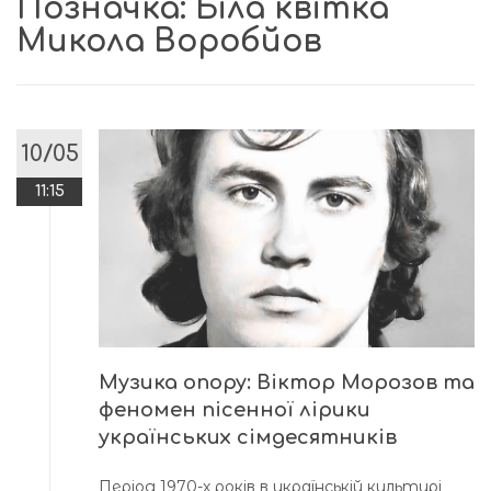
Позначка:
Біла квітка
Микола Воробйов
10/05
11:15
Музика опору: Віктор Морозов та
феномен пісенної лірики
українських сімдесятників
Період 1970-х років в українській культурі