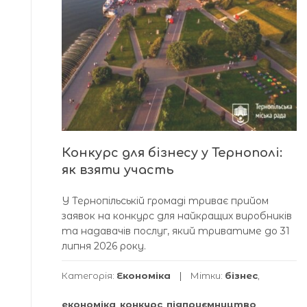
Конкурс для бізнесу у Тернополі:
як взяти участь
У Тернопільській громаді триває прийом
заявок на конкурс для найкращих виробників
та надавачів послуг, який триватиме до 31
липня 2026 року.
Категорія:
Економіка
Мітки:
бізнес
,
економіка
,
конкурс
,
підприємництво
,