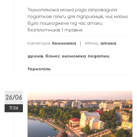
Тернопільська міська рада запровадила
податкові пільги для підприємців, чиє майно
було пошкоджене під час атаки
безпілотників 1 травня.
Категорія:
Економіка
Мітки:
атака
дронів
,
бізнес
,
економіка
,
податки
,
Тернопіль
26/06
11:36