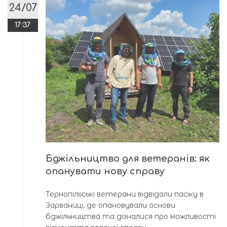
24/07
17:37
Бджільництво для ветеранів: як
опанувати нову справу
Тернопільські ветерани відвідали пасіку в
Зарваниці, де опановували основи
бджільництва та дізналися про можливості