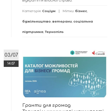
відкриття власної справи.
Категорія:
Соціум
Мітки:
бізнес
,
бджільництво
,
ветерани
,
соціальна
підтримка
,
Тернопіль
03/07
14:07
Гранти для громад