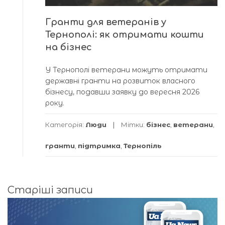
Гранти для ветеранів у
Тернополі: як отримати кошти
на бізнес
У Тернополі ветерани можуть отримати
державні гранти на розвиток власного
бізнесу, подавши заявку до вересня 2026
року.
Категорія:
Люди
Мітки:
бізнес
,
ветерани
,
гранти
,
підтримка
,
Тернопіль
Навігація
Старіші записи
за
записами