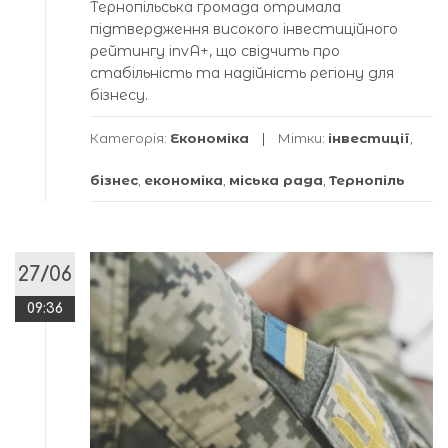
Тернопільська громада отримала
підтвердження високого інвестиційного
рейтингу invА+, що свідчить про
стабільність та надійність регіону для
бізнесу.
Категорія:
Економіка
Мітки:
інвестиції
,
бізнес
,
економіка
,
міська рада
,
Тернопіль
27/06
09:36