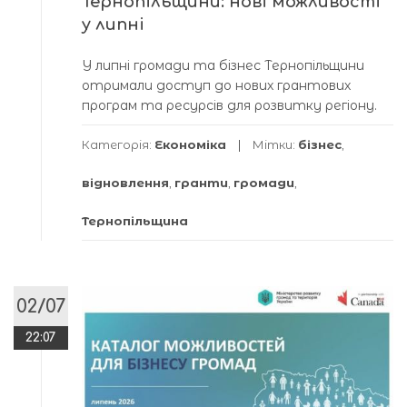
Тернопільщини: нові можливості
у липні
У липні громади та бізнес Тернопільщини
отримали доступ до нових грантових
програм та ресурсів для розвитку регіону.
Категорія:
Економіка
Мітки:
бізнес
,
відновлення
,
гранти
,
громади
,
Тернопільщина
02/07
22:07