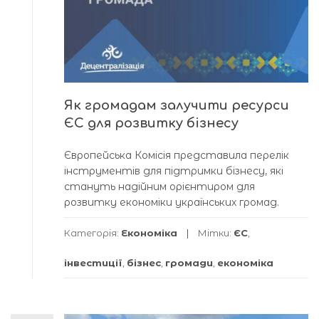
Як громадам залучити ресурси
ЄС для розвитку бізнесу
Європейська Комісія представила перелік
інструментів для підтримки бізнесу, які
стануть надійним орієнтиром для
розвитку економіки українських громад.
Категорія:
Економіка
Мітки:
ЄС
,
інвестиції
,
бізнес
,
громади
,
економіка