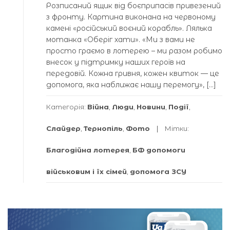
Розписаний ящик від боєприпасів привезений
з фронту. Картина виконана на червоному
камені «російський воєний корабль». Лялька
мотанка «Оберіг хати». «Ми з вами не
просто граємо в лотерею – ми разом робимо
внесок у підтримку наших героїв на
передовій. Кожна гривня, кожен квиток — це
допомога, яка наближає нашу перемогу», […]
Категорія:
Війна
,
Люди
,
Новини
,
Події
,
Слайдер
,
Тернопіль
,
Фото
Мітки:
Благодійна лотерея
,
БФ допомоги
військовим і їх сімей
,
допомога ЗСУ