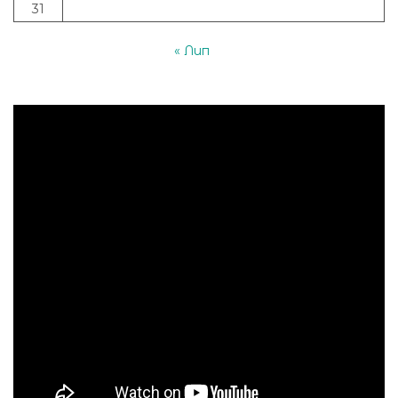
31
« Лип