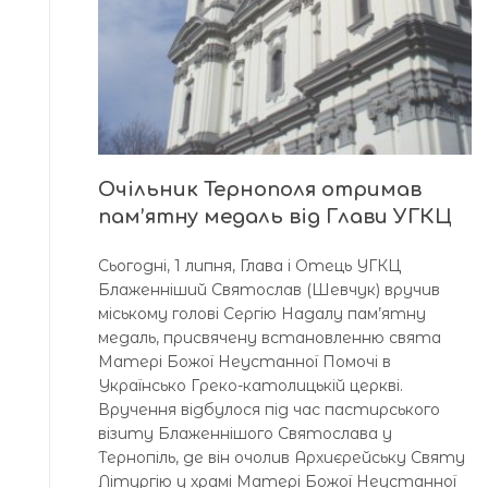
Очільник Тернополя отримав
пам’ятну медаль від Глави УГКЦ
Сьогодні, 1 липня, Глава і Отець УГКЦ
Блаженніший Святослав (Шевчук) вручив
міському голові Сергію Надалу пам’ятну
медаль, присвячену встановленню свята
Матері Божої Неустанної Помочі в
Українсько Греко-католицькій церкві.
Вручення відбулося під час пастирського
візиту Блаженнішого Святослава у
Тернопіль, де він очолив Архиєрейську Святу
Літургію у храмі Матері Божої Неустанної