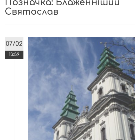
Позначка:
Блаженніший
Святослав
07/02
13:39