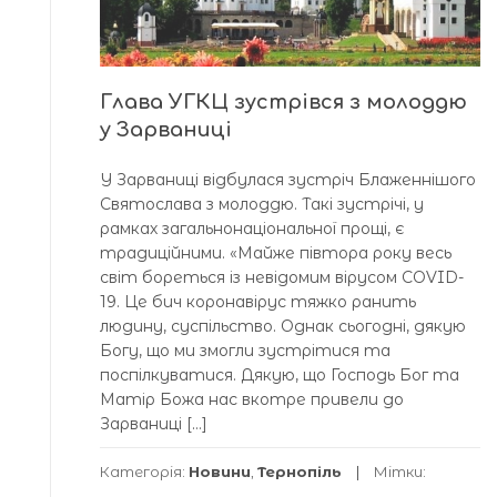
Глава УГКЦ зустрівся з молоддю
у Зарваниці
У Зарваниці відбулася зустріч Блаженнішого
Святослава з молоддю. Такі зустрічі, у
рамках загальнонаціональної прощі, є
традиційними. «Майже півтора року весь
світ бореться із невідомим вірусом COVID-
19. Це бич коронавірус тяжко ранить
людину, суспільство. Однак сьогодні, дякую
Богу, що ми змогли зустрітися та
поспілкуватися. Дякую, що Господь Бог та
Матір Божа нас вкотре привели до
Зарваниці […]
Категорія:
Новини
,
Тернопіль
Мітки: