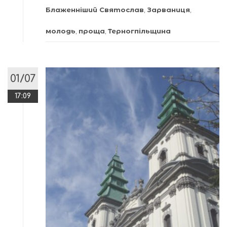
Блаженніший Святослав
,
Зарваниця
,
молодь
,
проща
,
Терногпільщина
01/07
17:09