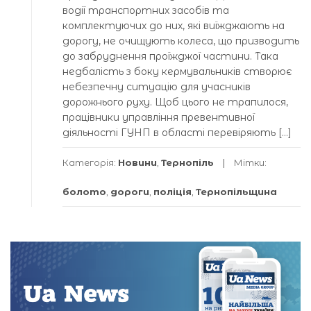
водії транспортних засобів та
комплектуючих до них, які виїжджають на
дорогу, не очищують колеса, що призводить
до забруднення проїжджої частини. Така
недбалість з боку кермувальників створює
небезпечну ситуацію для учасників
дорожнього руху. Щоб цього не трапилося,
працівники управління превентивної
діяльності ГУНП в області перевіряють […]
Категорія:
Новини
,
Тернопіль
Мітки:
болото
,
дороги
,
поліція
,
Тернопільщина