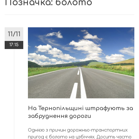
Позначка:
болото
11/11
17:15
На Тернопільщині штрафують за
забруднення дороги
Однією з причин дорожньо-транспортних
пригод є болото на узбіччях. Досить часто