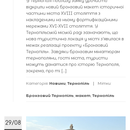
У Тернополі поблизу замку урочисто
відкрили новий бронзовий макет історичної
частини міста XVIII століття з
накладеними на ньому фортифікаційними
мережами XVI-XVII століття. У
Тернопільській міській раді зазначають, що
нова туристична локація у місті з’явилася в
межах реалізації проекту «Бронзовий
Тернопіль». Завдяки бронзовим мініатюрам
тернополяни, гості міста, туристи
можуть дізнатися про історію Тернополя,
зокрема, про ті […]
Категорія:
Новини
,
Тернопіль
Мітки:
Бронзовий Тернопіль
,
макет
,
Тернопіль
29/08