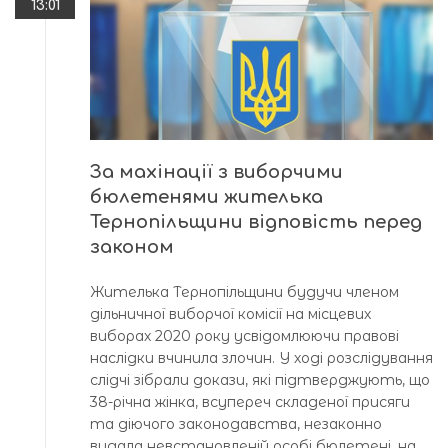
13:01
За махінації з виборчими
бюлетенями жителька
Тернопільщини відповість перед
законом
Жителька Тернопільщини будучи членом
дільничної виборчої комісії на місцевих
виборах 2020 року усвідомлюючи правові
наслідки вчинила злочин. У ході розслідування
слідчі зібрали докази, які підтверджують, що
38-річна жінка, всупереч складеної присяги
та діючого законодавства, незаконно
видала невстановленій особі бюлетені, на