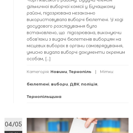
дільничної виборчої комісії у Бучацькому
районі, підозрювана незаконно
використовувала виборчі бюлетені. У ході
досудового розслідування було
встановлено, що підозрювана, виконуючи
обов’язки з видачі бюлетенів виборцям на
місцевих виборах в органи самоврядування,
умисно видала виборчі документи окремим
особам, […]
Категорія:
Новини
,
Тернопіль
Мітки:
бюлетені
,
вибори
,
ДВК
,
поліція
,
Тернопільщина
04/05