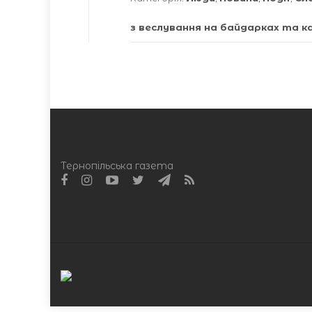
з веслування на байдарках та к
Тернопільська газета