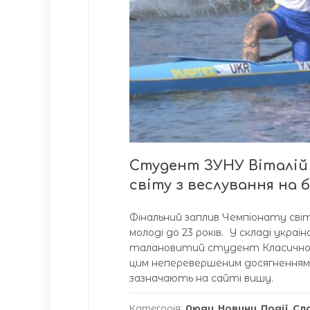
Студент ЗУНУ Віталій
світу з веслування на 
Фінальний заплив Чемпіонату світ
молоді до 23 років. У складі укра
талановитий студент Класичног
цим неперевершеним досягненням.
зазначають на сайті вишу.
Категорія:
Люди
,
Новини
,
Події
,
Сл