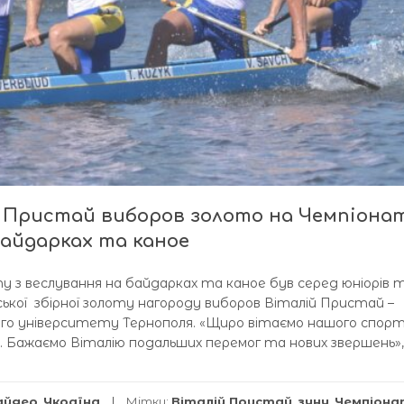
 Пристай виборов золото на Чемпіона
байдарках та каное
у з веслування на байдарках та каное був серед юніорів 
їнської збірної золоту нагороду виборов Віталій Пристай –
о університету Тернополя. «Щиро вітаємо нашого спорт
 Бажаємо Віталію подальших перемог та нових звершень»,
айдер
,
Україна
Мітки:
Віталій Пристай
,
зуну
,
Чемпіона