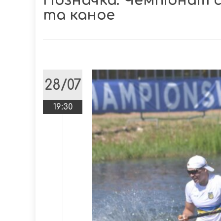
Позначка:
Чемпіонат с
та каное
28/07
19:30