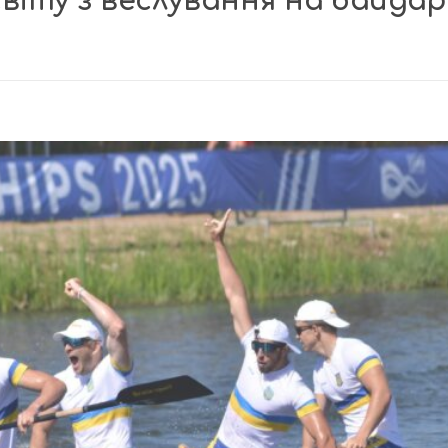
віту з веслування на байдар