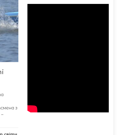
ті
та
смена з
 –
т світу