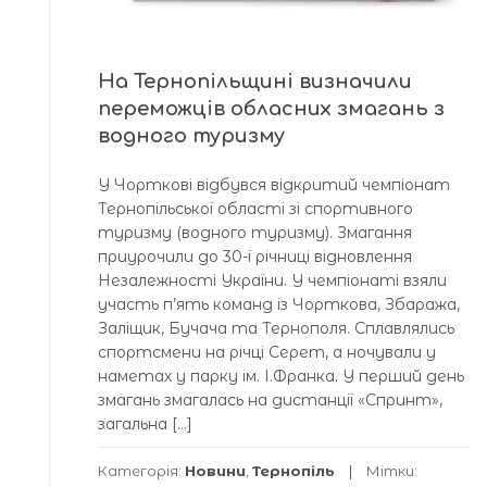
На Тернопільщині визначили
переможців обласних змагань з
водного туризму
У Чорткові відбувся відкритий чемпіонат
Тернопільської області зі спортивного
туризму (водного туризму). Змагання
приурочили до 30-ї річниці відновлення
Незалежності України. У чемпіонаті взяли
участь п’ять команд із Чорткова, Збаража,
Заліщик, Бучача та Тернополя. Сплавлялись
спортсмени на річці Серет, а ночували у
наметах у парку ім. І.Франка. У перший день
змагань змагалась на дистанції «Спринт»,
загальна […]
Категорія:
Новини
,
Тернопіль
Мітки: