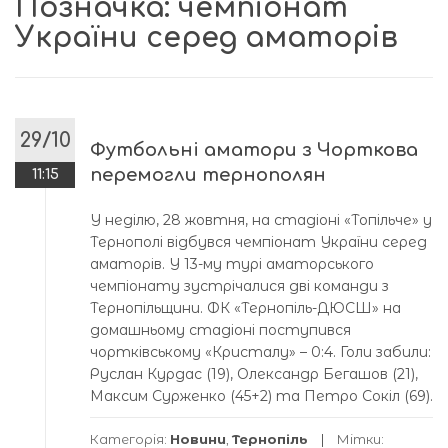
Позначка:
чемпіонат
України серед аматорів
29/10
Футбольні аматори з Чорткова
перемогли тернополян
11:15
У неділю, 28 жовтня, на стадіоні «Топільче» у
Тернополі відбувся чемпіонат України серед
аматорів. У 13-му турі аматорського
чемпіонату зустрічалися дві команди з
Тернопільщини. ФК «Тернопіль-ДЮСШ» на
домашньому стадіоні поступився
чортківському «Кристалу» – 0:4. Голи забили:
Руслан Курдас (19), Олександр Бегашов (21),
Максим Сурженко (45+2) та Петро Сокіл (69).
Категорія:
Новини
,
Тернопіль
Мітки: