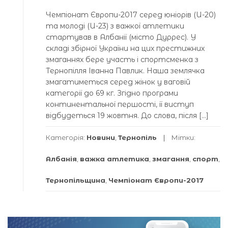
Чемпіонат Європи-2017 серед юніорів (U-20)
та молоді (U-23) з важкої атлетики
стартував в Албанії (місто Дуррес). У
складі збірної України на цих престижних
змаганнях бере участь і спортсменка з
Тернопілля Іванна Павлик. Наша землячка
змагатиметься серед жінок у ваговій
категорії до 69 кг. Згідно програми
континентальної першості, її виступ
відбудеться 19 жовтня. До слова, після […]
Категорія:
Новини
,
Тернопіль
Мітки:
Албанія
,
важка атлетика
,
змагання
,
спорт
,
Тернопільщина
,
Чемпіонат Європи-2017