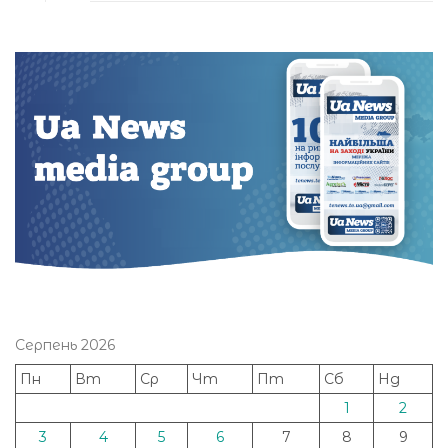
Серпень 2026
Пн
Вт
Ср
Чт
Пт
Сб
Нд
1
2
3
4
5
6
7
8
9