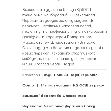
Вихованка відділення боксу «КДЮСШ з
греко-римської боротьби» Олександра
Черевата здобула золоту медаль. Ця
перемога – втілення наполегливості,
таланту та професійної підготовки разом з
досвідченим тренером Володимиром
Михайловичем Шнуровським. «Вітаємо
Олександру та бажаємо подальших успіхів,
нових перемог і яскравого спортивного
майбутнього», – зазначає у соцмережах
міський голова Сергій Надал.
Категорія:
Люди
,
Новини
,
Події
,
Тернопіль
,
Фото
Мітки:
змагання
,
КДЮСШ з греко-
римської боротьби
,
Олександра
Черевата
,
Чемпіонка України з боксу