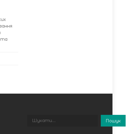
ких
вання
м
в та
Пошук
Пошук