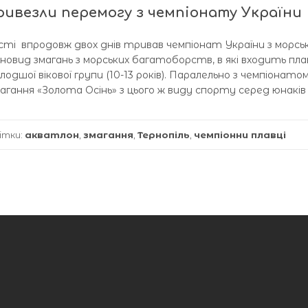
привезли перемогу з чемпіонату України
ласті впродовж двох днів тривав чемпіонат України з морсь
овид змагань з морських багатоборств, в які входить пла
одшої вікової групи (10-13 років). Паралельно з чемпіонато
магання «Золота Осінь» з цього ж виду спорту серед юнакі
ітки:
акватлон
,
змагання
,
Тернопіль
,
чемпіонни плавці