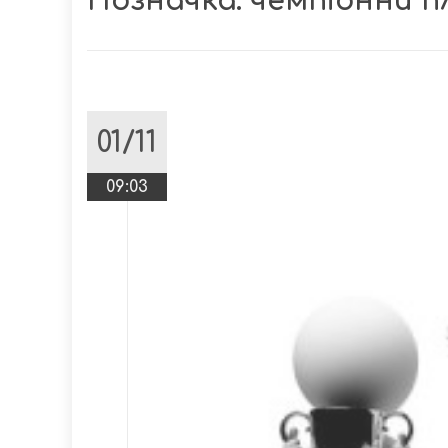
Позначка:
чемпіонни п
01/11
09:03