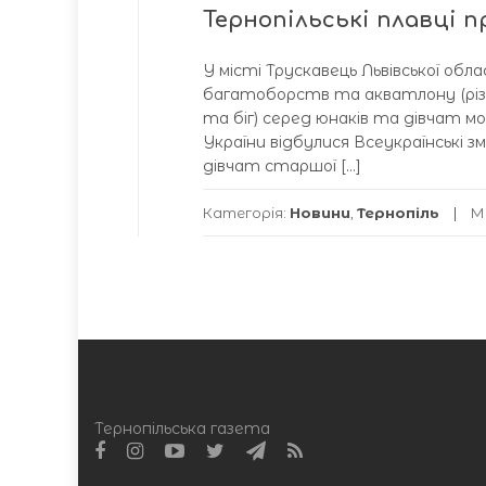
Тернопільські плавці 
У місті Трускавець Львівської об
багатоборств та акватлону (різн
та біг) серед юнаків та дівчат мол
України відбулися Всеукраїнські з
дівчат старшої […]
Категорія:
Новини
,
Тернопіль
М
Тернопільська газета