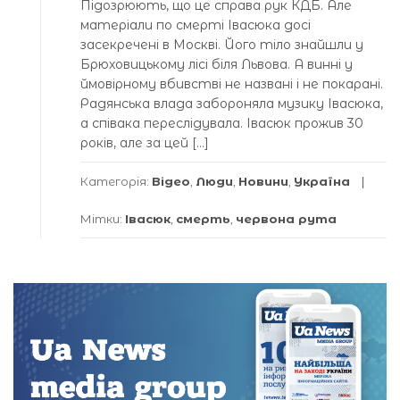
Підозрюють, що це справа рук КДБ. Але
матеріали по смерті Івасюка досі
засекречені в Москві. Його тіло знайшли у
Брюховицькому лісі біля Львова. А винні у
ймовірному вбивстві не названі і не покарані.
Радянська влада забороняла музику Івасюка,
а співака переслідувала. Івасюк прожив 30
років, але за цей […]
Категорія:
Відео
,
Люди
,
Новини
,
Україна
Мітки:
Івасюк
,
смерть
,
червона рута