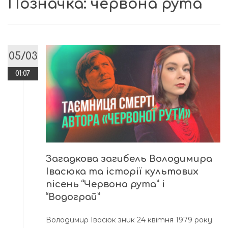
Позначка:
червона рута
05/03
01:07
Загадкова загибель Володимира
Івасюка та історії культових
пісень “Червона рута” і
“Водограй”
Володимир Івасюк зник 24 квітня 1979 року.